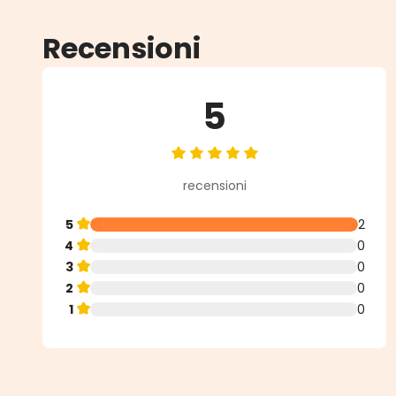
Recensioni
5
Valutazione media di 5 su 5 stell
recensioni
5
2
4
0
3
0
2
0
1
0