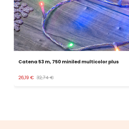
Catena 53 m, 750 miniled multicolor plus
26,19 €
32,74 €