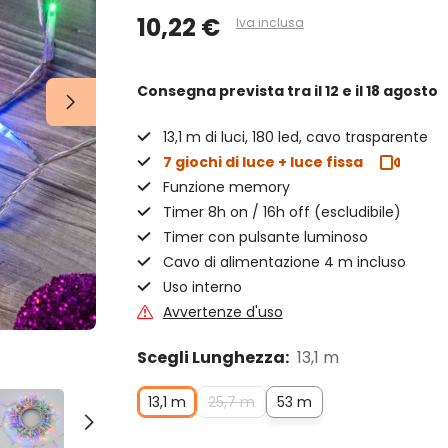
10,22 €
Iva inclusa
Consegna prevista
tra il 12 e il 18 agosto
13,1 m di luci, 180 led, cavo trasparente
7 giochi di luce + luce fissa
Funzione memory
Timer 8h on / 16h off (escludibile)
Timer con pulsante luminoso
Cavo di alimentazione 4 m incluso
Uso interno
Avvertenze d'uso
Scegli Lunghezza:
13,1 m
13,1 m
25,7 m
53 m