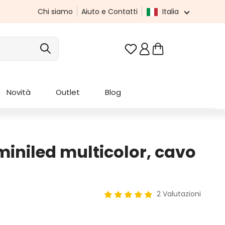
Chi siamo
Aiuto e Contatti
Italia
Hai 0 articoli nella list
Novità
Outlet
Blog
miniled multicolor, cavo
2 Valutazioni
Valutazione media di 5 su 5 ste