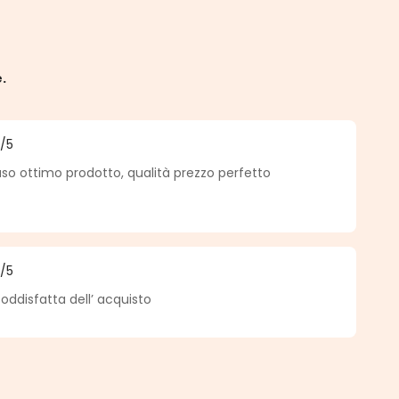
e.
5
/5
a di 5 su 5 stelle
so ottimo prodotto, qualità prezzo perfetto
5
/5
a di 5 su 5 stelle
ddisfatta dell’ acquisto