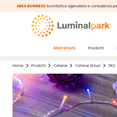
assa al contenuto principale
Salta alla ricerca
AREA BUSINESS
Scontistica agevolata e consulenza pe
Matrimoni
Prodotti
Home
Prodotti
Catene
Catene di luci
SKU: 
Salta la galleria di immagini