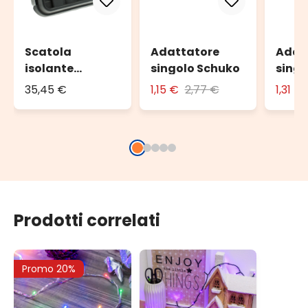
Scatola
Adattatore
Adat
isolante
singolo Schuko
singo
DRiBOX, 330 x
con s
35,45 €
1,15 €
2,77 €
1,31 €
230 x 140 mm
Prodotti correlati
Promo 20%