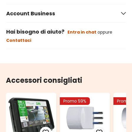
Account Business
Hai bisogno di aiuto?
Entra in chat
oppure
Contattaci
Accessori consigliati
Promo 59%
Promo