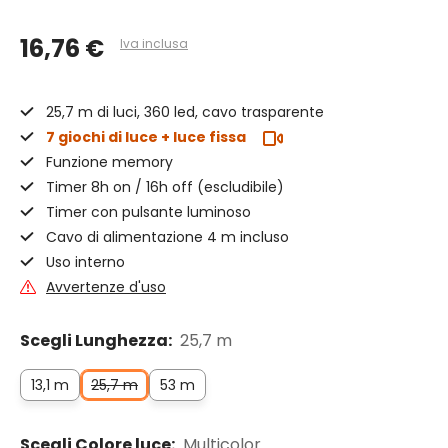
16,76 €
Iva inclusa
25,7 m di luci, 360 led, cavo trasparente
7 giochi di luce + luce fissa
Funzione memory
Timer 8h on / 16h off (escludibile)
Timer con pulsante luminoso
Cavo di alimentazione 4 m incluso
Uso interno
Avvertenze d'uso
Scegli Lunghezza:
25,7 m
13,1 m
25,7 m
53 m
Scegli Colore luce:
Multicolor