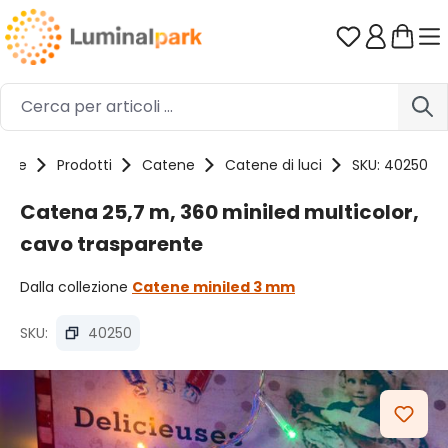
Passa al contenuto principale
Hai 0 artico
ome
Prodotti
Catene
Catene di luci
SKU: 40250
Catena 25,7 m, 360 miniled multicolor,
cavo trasparente
Dalla collezione
Catene miniled 3 mm
SKU:
40250
Salta la galleria di immagini