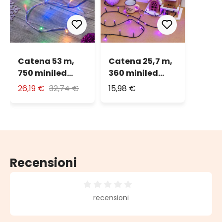
Catena 53 m,
Catena 25,7 m,
750 miniled
360 miniled
multicolor plus
porpora, cavo
26,19 €
32,74 €
15,98 €
verde
Recensioni
Valutazione media di 0 su 5 stelle
recensioni