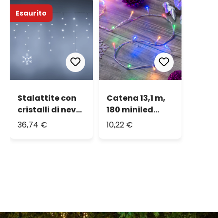
Esaurito
Stalattite con
Catena 13,1 m,
cristalli di neve,
180 miniled
h 0,8 m, led
multicolor,
36,74 €
10,22 €
bianco freddo
cavo
trasparente