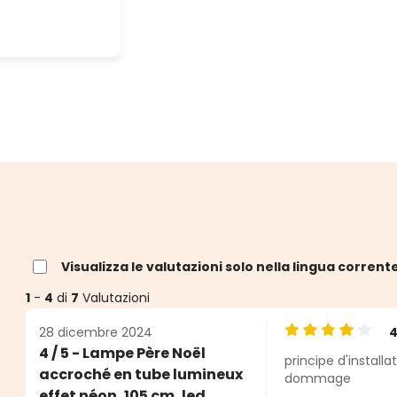
Visualizza le valutazioni solo nella lingua corrent
1
-
4
di
7
Valutazioni
28 dicembre 2024
Valutazione medi
4 / 5 - Lampe Père Noël
principe d'installa
elle
accroché en tube lumineux
dommage
effet néon, 105 cm, led