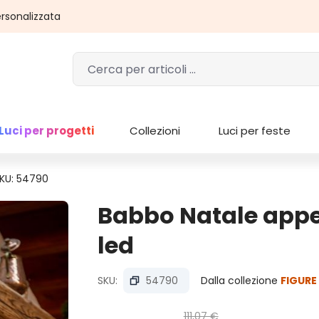
rsonalizzata
Luci per progetti
Collezioni
Luci per feste
KU: 54790
Babbo Natale appes
led
SKU:
54790
Dalla collezione
FIGURE
111,07 €