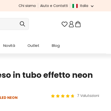
Chi siamo
Aiuto e Contatti
Italia
Hai 0 articoli nella list
Novità
Outlet
Blog
o in tubo effetto neon
7 Valutazioni
 LED NEON
Valutazione media di 4.86 su 5 