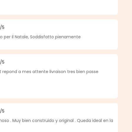
5
/5
a di 5 su 5 stelle
o per il Natale, Soddisfatto pienamente
5
/5
a di 5 su 5 stelle
t repond a mes attente livraison tres bien passe
5
/5
a di 5 su 5 stelle
oso . Muy bien construido y original . Queda ideal en la