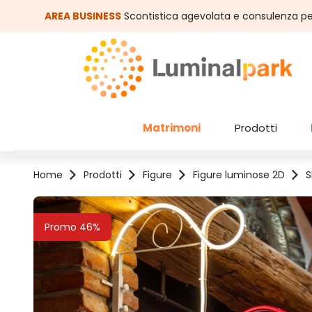
assa al contenuto principale
Salta alla ricerca
AREA BUSINESS
Scontistica agevolata e consulenza pe
Matrimoni
Prodotti
Home
Prodotti
Figure
Figure luminose 2D
S
Salta la galleria di immagini
Promo 46%