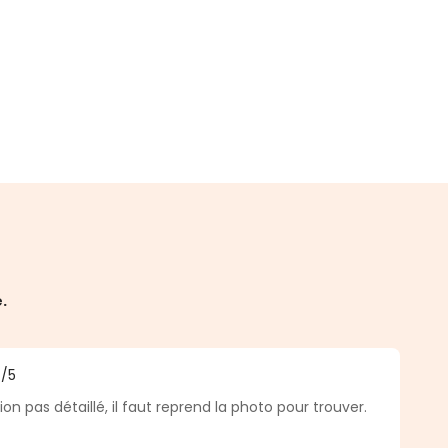
e.
4
/5
a di 4 su 5 stelle
tion pas détaillé, il faut reprend la photo pour trouver.