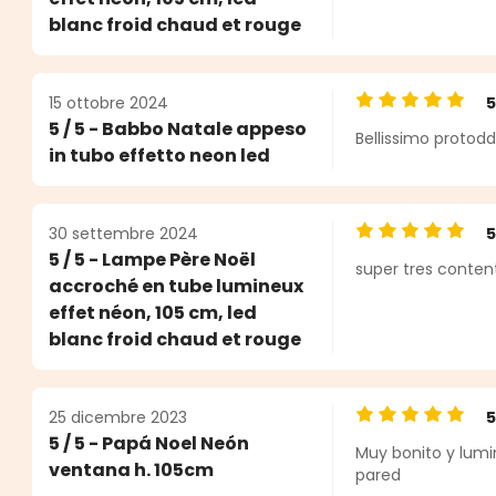
blanc froid chaud et rouge
15 ottobre 2024
Valutazione medi
5 / 5 - Babbo Natale appeso
Bellissimo protodd
in tubo effetto neon led
30 settembre 2024
Valutazione medi
5 / 5 - Lampe Père Noël
super tres conten
accroché en tube lumineux
effet néon, 105 cm, led
blanc froid chaud et rouge
25 dicembre 2023
Valutazione medi
5 / 5 - Papá Noel Neón
Muy bonito y lumin
ventana h. 105cm
pared