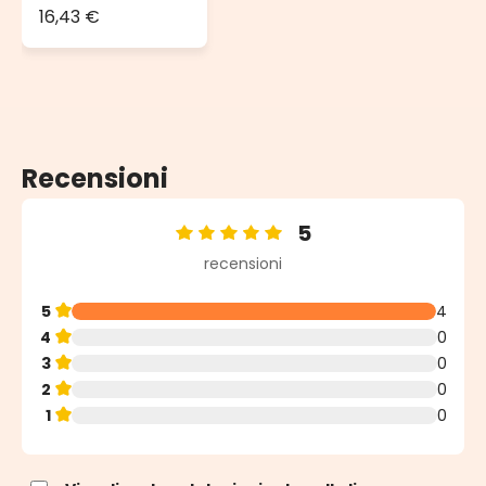
Trasformatore
16,43 €
36V, 24 Watt
per catene
lampadine
Recensioni
5
Valutazione media di 5 su 5 stelle
recensioni
5
4
4
0
3
0
2
0
1
0