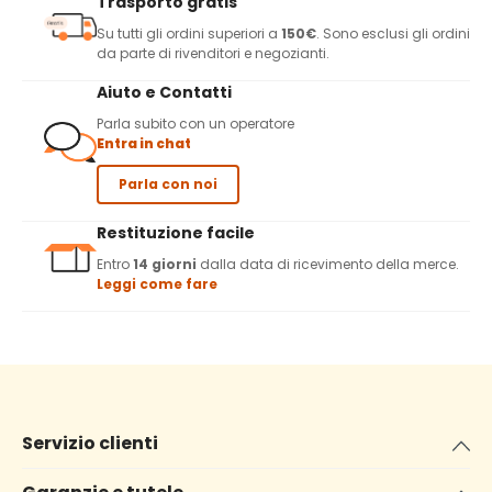
Trasporto gratis
Su tutti gli ordini superiori a
150€
. Sono esclusi gli ordini
da parte di rivenditori e negozianti.
Aiuto e Contatti
Parla subito con un operatore
Entra in chat
Parla con noi
Restituzione facile
Entro
14 giorni
dalla data di ricevimento della merce.
Leggi come fare
Servizio clienti