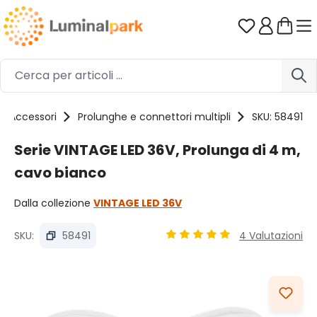
Passa al contenuto principale
Hai 0 artico
Accessori
Prolunghe e connettori multipli
SKU: 58491
Serie VINTAGE LED 36V, Prolunga di 4 m,
cavo bianco
Dalla collezione
VINTAGE LED 36V
SKU:
58491
4 Valutazioni
Valutazione media di 5 su 5 
Salta la galleria di immagini