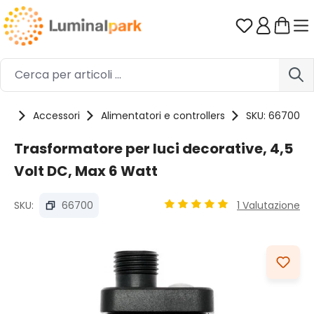
Passa al contenuto principale
Hai 0 artico
tti
Accessori
Alimentatori e controllers
SKU: 66700
Trasformatore per luci decorative, 4,5
Volt DC, Max 6 Watt
SKU:
66700
1 Valutazione
Valutazione media di 5 su 5 
Salta la galleria di immagini