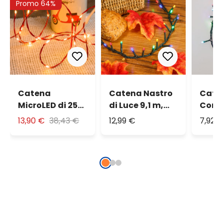
Promo 64%
Catena
Catena Nastro
Cate
MicroLED di 25
di Luce 9,1 m,
Conn
m, 500 microled
432 led
50 le
13,90 €
38,43 €
12,99 €
7,92 
bianco extra
multicolor
multi
caldo, cavo
cavo 
rosso
prolu