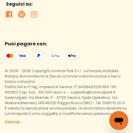
Seguici su:
Puoi pagare con:
© 2006 - 2026 Copyright Luminal Park S.r.l.: Luminarie, Addobbi
Natalizi, Illuminotecnica, Decori Luminosi e Illuminazione a Led a
basso consumo
Partita IVA e n° reg. imprese di Verona: IT 04199420235 REA: VR-
400601 Cap. Soc.: 100.000 euro i.v. - supporto@luminalpark.it
Sede Legale: Via Mameli, 11 - 37126 Verona; Sede Operativa: Via
Abetone Brennero, 149 46025 Poggio Rusco (Mn) - Tel. 0386 51 20 9
È vietata la riproduzione anche parziale. Le informazioni riportate su
Luminalpark.it sono soggette a modifiche senza preavviso.
Sitemap