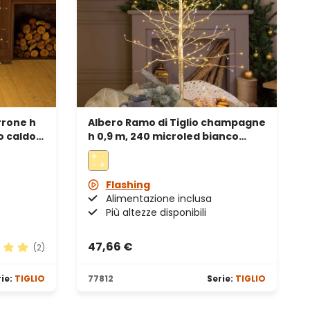
rrone h
Albero Ramo di Tiglio champagne
o caldo,
h 0,9 m, 240 microled bianco
caldo e bianco freddo, uso
interno
Flashing
Alimentazione inclusa
Più altezze disponibili
47,66 €
(2)
ione media di 5 su 5 stelle
ie:
TIGLIO
77812
Serie:
TIGLIO