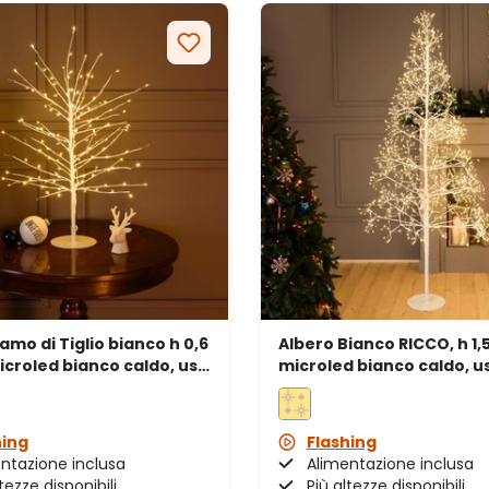
amo di Tiglio bianco h 0,6
Albero Bianco RICCO, h 1,
icroled bianco caldo, uso
microled bianco caldo, u
interno
hing
Flashing
ntazione inclusa
Alimentazione inclusa
tezze disponibili
Più altezze disponibili