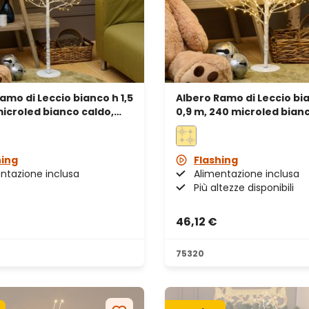
amo di Leccio bianco h 1,5
Albero Ramo di Leccio bi
icroled bianco caldo,
0,9 m, 240 microled bian
erno
uso interno
hing
Flashing
ntazione inclusa
Alimentazione inclusa
Più altezze disponibili
46,12 €
75320