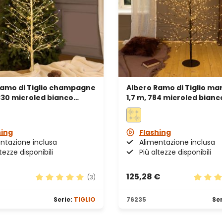
Ramo di Tiglio champagne
Albero Ramo di Tiglio ma
 330 microled bianco
1,7 m, 784 microled bianc
bianco freddo, uso
uso interno
hing
Flashing
ntazione inclusa
Alimentazione inclusa
tezze disponibili
Più altezze disponibili
125,28 €
(3)
le
Valutazione media di 5 su 5 stelle
Valutaz
Serie:
TIGLIO
76235
Ser