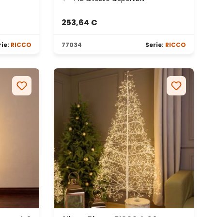
253,64 €
rie:
RICCO
77034
Serie:
RICCO