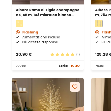
Albero Ramo di Tiglio champagne
Albero R
h 0,45 m, 108 microled bianco
m, 784 m
caldo e bianco freddo, uso
uso int
interno
Flashing
Flas
Alimentazione inclusa
Alime
Più altezze disponibili
Più al
20,90 €
125,28 
(1)
Valutazione media di 5 su 5 stel
77799
Serie:
TIGLIO
75351