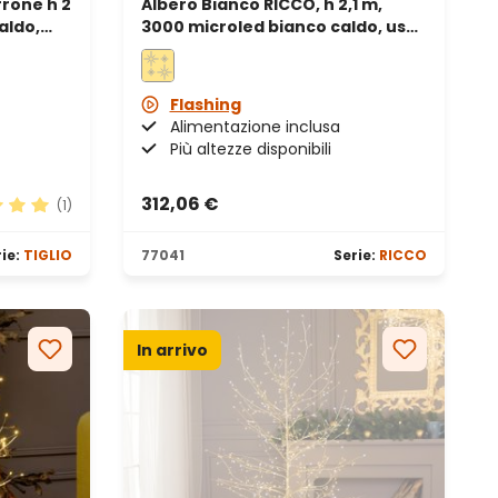
rrone h 2
Albero Bianco RICCO, h 2,1 m,
aldo,
3000 microled bianco caldo, uso
interno
Flashing
Alimentazione inclusa
Più altezze disponibili
312,06 €
(1)
ione media di 5 su 5 stelle
ie:
TIGLIO
77041
Serie:
RICCO
In arrivo