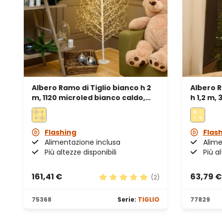
Albero Ramo di Tiglio bianco h 2
Albero 
m, 1120 microled bianco caldo,
h 1,2 m,
uso interno
caldo e 
interno
Flashing
Flas
Alimentazione inclusa
Alime
Più altezze disponibili
Più al
161,41 €
63,79 €
(2)
Valutazione media di 5 su 5 stel
75368
Serie:
TIGLIO
77829