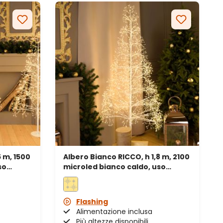
5 m, 1500
Albero Bianco RICCO, h 1,8 m, 2100
so
microled bianco caldo, uso
interno
Flashing
Alimentazione inclusa
Più altezze disponibili