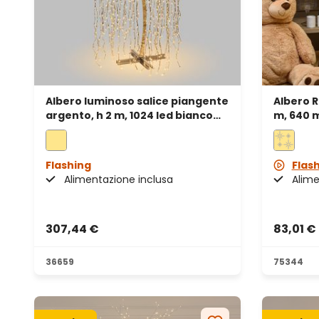
Albero luminoso salice piangente
Albero R
argento, h 2 m, 1024 led bianco
m, 640 m
caldo
uso int
Flashing
Flas
Alimentazione inclusa
Alime
307,44 €
83,01 €
36659
75344