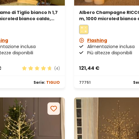
amo di Tiglio bianco h 1,7
Albero Champagne RICCO,
icroled bianco caldo,
m, 1000 microled bianco 
erno
bianco freddo, uso inter
hing
Flashing
ntazione inclusa
Alimentazione inclusa
tezze disponibili
Più altezze disponibili
€
121,44 €
(4)
le
Valutazione media di 4.75 su 5 stelle
Serie:
TIGLIO
77751
Se