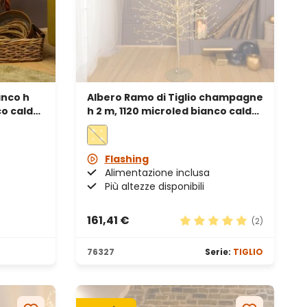
anco h
Albero Ramo di Tiglio champagne
co caldo,
h 2 m, 1120 microled bianco caldo
e bianco freddo, uso interno
Flashing
Alimentazione inclusa
Più altezze disponibili
161,41 €
(2)
Valutazione media di 5 s
76327
Serie:
TIGLIO