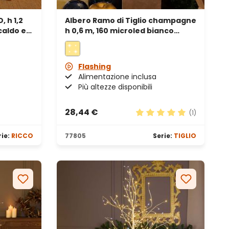
 h 1,2
Albero Ramo di Tiglio champagne
caldo e
h 0,6 m, 160 microled bianco
no
caldo e bianco freddo, uso
interno
Flashing
Alimentazione inclusa
Più altezze disponibili
28,44 €
(1)
Valutazione media di 5 s
rie:
RICCO
77805
Serie:
TIGLIO