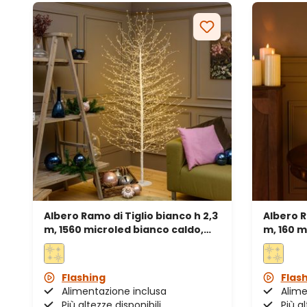
Albero Ramo di Tiglio bianco h 2,3
Albero R
m, 1560 microled bianco caldo,
m, 160 m
uso interno
interno
Flashing
Flas
Alimentazione inclusa
Alime
Più altezze disponibili
Più al