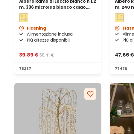
Albero Ramo di Leccio bianco h 1,2
Albero R
m, 336 microled bianco caldo,
m, 240 m
uso interno
uso int
Flashing
Flas
Alimentazione inclusa
Alime
Più altezze disponibili
Più al
39,89 €
47,66 
58,41 €
75337
77478