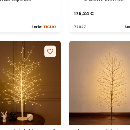
€
175,24 €
le
Serie:
TIGLIO
77027
Se