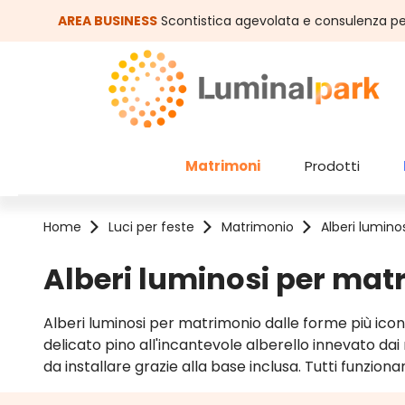
assa al contenuto principale
Salta alla ricerca
AREA BUSINESS
Scontistica agevolata e consulenza pe
Matrimoni
Prodotti
Home
Luci per feste
Matrimonio
Alberi lumino
Alberi luminosi per mat
Alberi luminosi per matrimonio dalle forme più icon
delicato pino all'incantevole alberello innevato dai r
da installare grazie alla base inclusa. Tutti funzio