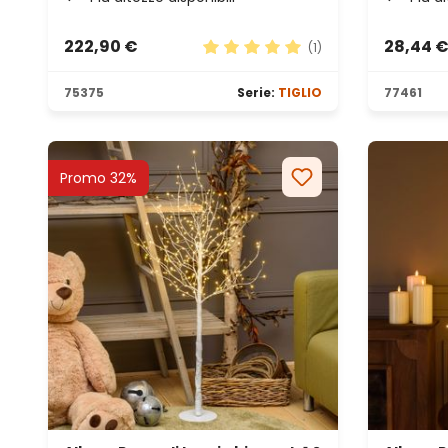
222,90 €
28,44 
(1)
Valutazione media di 5 su 5 stel
75375
Serie:
TIGLIO
77461
Promo 32%