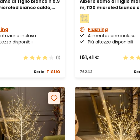
amo di Tiglio bianco h 0,9
Albero Ramo di Tiglio ma
icroled bianco caldo,
m, 1120 microled bianco c
erno
uso interno
hing
Flashing
ntazione inclusa
Alimentazione inclusa
tezze disponibili
Più altezze disponibili
€
161,41 €
(1)
Valutazione media di 4 su 5 stelle
Valutaz
Serie:
TIGLIO
76242
Ser