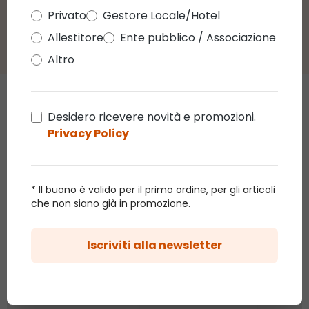
Privato
Gestore Locale/Hotel
Allestitore
Ente pubblico / Associazione
Altro
Chi ha acquistato questo
Desidero ricevere novità e promozioni.
Privacy Policy
articolo ha acquistato anche
Promo 76%
* Il buono è valido per il primo ordine, per gli articoli
che non siano già in promozione.
Tenda
Catena Bunch
m, 18
Iscriviti alla newsletter
40 ciuffi
bian
26,14
luminosi da 8
Ramo Tiglio
9,89 €
41,50 €
led bianco
bianco 3 m, 504