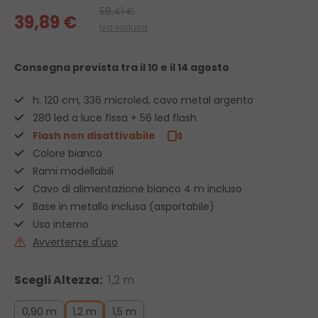
58,41 €
39,89 €
Iva inclusa
Consegna prevista
tra il 10 e il 14 agosto
h. 120 cm, 336 microled, cavo metal argento
280 led a luce fissa + 56 led flash
Flash non disattivabile
Colore bianco
Rami modellabili
Cavo di alimentazione bianco 4 m incluso
Base in metallo inclusa (asportabile)
Uso interno
Avvertenze d'uso
Scegli Altezza:
1,2 m
0,90 m
1,2 m
1,5 m