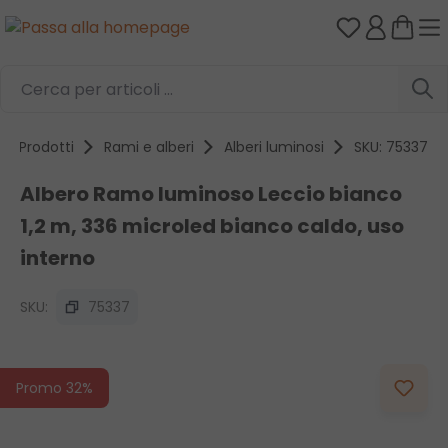
Hai 0 artico
Passa al contenuto principale
Prodotti
Rami e alberi
Alberi luminosi
SKU: 75337
Albero Ramo luminoso Leccio bianco
1,2 m, 336 microled bianco caldo, uso
interno
SKU:
75337
Salta la galleria di immagini
Promo 32%