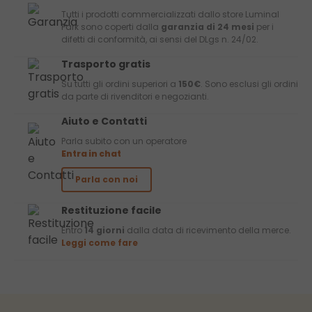
Tutti i prodotti commercializzati dallo store Luminal
Park sono coperti dalla
garanzia di 24 mesi
per i
difetti di conformità, ai sensi del DLgs n. 24/02.
Trasporto gratis
Su tutti gli ordini superiori a
150€
. Sono esclusi gli ordini
da parte di rivenditori e negozianti.
Aiuto e Contatti
Parla subito con un operatore
Entra in chat
Parla con noi
Restituzione facile
Entro
14 giorni
dalla data di ricevimento della merce.
Leggi come fare