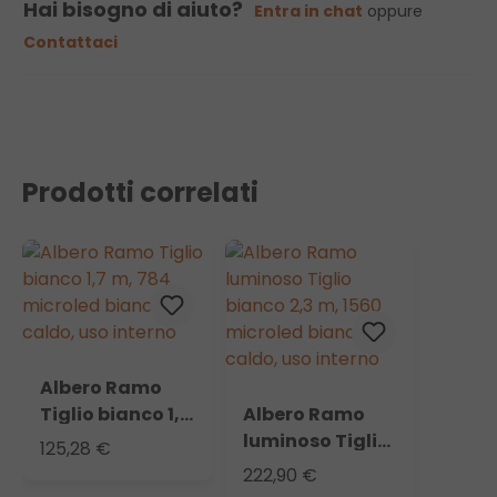
Hai bisogno di aiuto?
Entra in chat
oppure
Contattaci
Prodotti correlati
Albero Ramo
Tiglio bianco 1,7
Albero Ramo
m, 784 microled
luminoso Tiglio
125,28 €
bianco caldo,
bianco 2,3 m,
222,90 €
uso interno
1560 microled