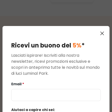
bianco caldo,
uso interno
Recensioni
Ricevi un buono del
5%
*
Valutazione media di 0 su 5 stelle
recensioni
Lasciati ispirare! Iscriviti alla nostra
newsletter, ricevi promozioni esclusive e
Visualizza le valutazioni solo nella lingua
scopri in anteprima tutte le novità sul mondo
corrente.
di luci Luminal Park.
Email
*
Al momento non sono presenti recensioni.
Potrai lasciare una recensione cliccando sul link
che ti arriverà per mail in seguito all'acquisto di
questo prodotto.
Aiutaci a capire chi sei: