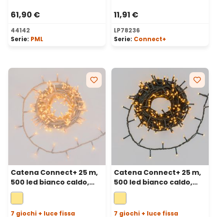
61,90 €
11,91 €
44142
LP78236
Serie:
PML
Serie:
Connect+
Catena Connect+ 25 m,
Catena Connect+ 25 m,
500 led bianco caldo,
500 led bianco caldo,
cavo trasparente,
cavo verde,
prolungabile
prolungabile
7 giochi + luce fissa
7 giochi + luce fissa