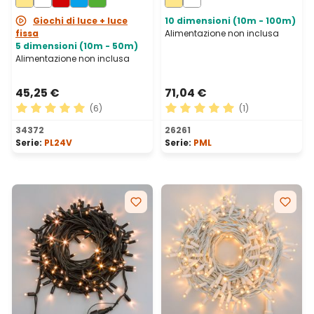
prolungabile
prolungabile, IP67
Giochi di luce + luce
10 dimensioni (10m - 100m)
fissa
Alimentazione non inclusa
5 dimensioni (10m - 50m)
Alimentazione non inclusa
45,25 €
71,04 €
(6)
(1)
Valutazione media di 5 su 5 stelle
Valutazione media di 5 su 5 
34372
26261
Serie:
PL24V
Serie:
PML