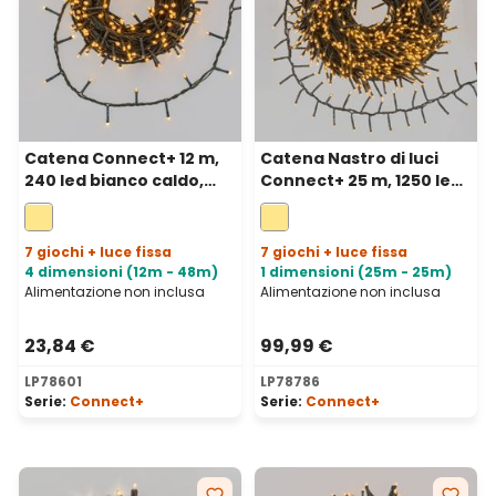
Catena Connect+ 12 m,
Catena Nastro di luci
240 led bianco caldo,
Connect+ 25 m, 1250 led
cavo verde,
bianco caldo, cavo
prolungabile
verde, prolungabile
7 giochi + luce fissa
7 giochi + luce fissa
4 dimensioni (12m - 48m)
1 dimensioni (25m - 25m)
Alimentazione non inclusa
Alimentazione non inclusa
23,84 €
99,99 €
LP78601
LP78786
Serie:
Connect+
Serie:
Connect+