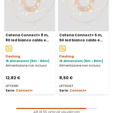
Catena Connect+ 8 m,
Catena Connect+ 5 m,
80 led bianco caldo e
50 led bianco caldo e
bianco freddo, cavo
bianco freddo, cavo
trasparente,
trasparente,
prolungabile
prolungabile
Flashing
Flashing
16 dimensioni (5m - 80m)
16 dimensioni (5m - 80m)
Alimentazione non inclusa
Alimentazione non inclusa
12,82 €
8,50 €
LP73361
LP73347
Serie:
Connect+
Serie:
Connect+
1
Pagina
48 di 55 articoli visualizzati