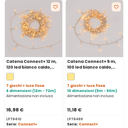
Catena Connect+ 12 m,
Catena Connect+ 5 m,
120 led bianco caldo,
100 led bianco caldo,
cavo trasparente,
cavo trasparente,
prolungabile
prolungabile
7 giochi + luce fissa
7 giochi + luce fissa
6 dimensioni (12m - 72m)
10 dimensioni (5m - 50m)
Alimentazione non inclusa
Alimentazione non inclusa
16,98 €
11,18 €
LP78410
LP78489
Serie:
Connect+
Serie:
Connect+