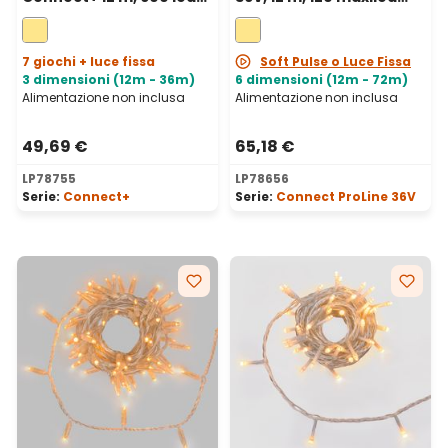
bianco caldo, cavo
bianco caldo, cavo
verde, prolungabile
verde, prolungabile
7 giochi + luce fissa
Soft Pulse o Luce Fissa
3 dimensioni (12m - 36m)
6 dimensioni (12m - 72m)
Alimentazione non inclusa
Alimentazione non inclusa
49,69 €
65,18 €
LP78755
LP78656
Serie:
Connect+
Serie:
Connect ProLine 36V