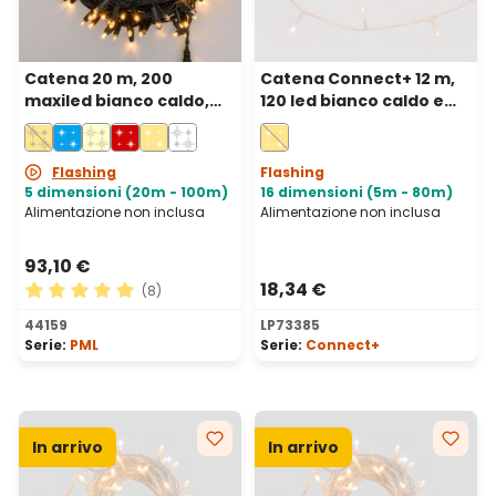
Catena 20 m, 200
Catena Connect+ 12 m,
maxiled bianco caldo,
120 led bianco caldo e
cavo verde,
bianco freddo, cavo
prolungabile, IP67
trasparente,
prolungabile
Flashing
Flashing
5 dimensioni (20m - 100m)
16 dimensioni (5m - 80m)
Alimentazione non inclusa
Alimentazione non inclusa
93,10 €
18,34 €
(8)
Valutazione media di 5 su 5 stelle
44159
LP73385
Serie:
PML
Serie:
Connect+
In arrivo
In arrivo