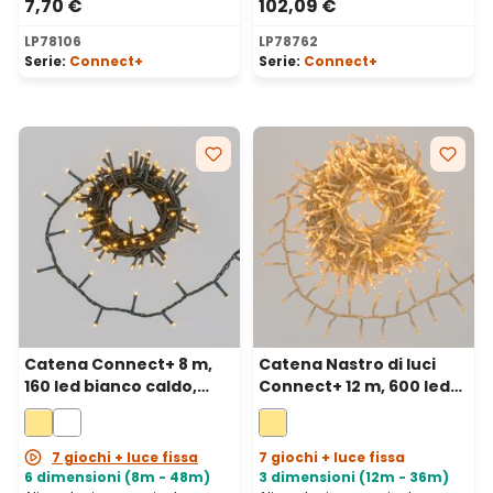
7,70 €
102,09 €
LP78106
LP78762
Serie:
Connect+
Serie:
Connect+
Catena Connect+ 8 m,
Catena Nastro di luci
160 led bianco caldo,
Connect+ 12 m, 600 led
cavo verde,
bianco caldo, cavo
prolungabile
trasparente,
prolungabile
7 giochi + luce fissa
7 giochi + luce fissa
6 dimensioni (8m - 48m)
3 dimensioni (12m - 36m)