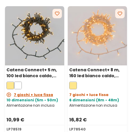
Catena Connect+ 5 m,
Catena Connect+ 8 m,
100 led bianco caldo,
160 led bianco caldo,
cavo verde,
cavo trasparente,
prolungabile
prolungabile
7 giochi + luce fissa
7 giochi + luce fissa
10 dimensioni (5m - 50m)
6 dimensioni (8m - 48m)
Alimentazione non inclusa
Alimentazione non inclusa
10,99 €
16,82 €
LP78519
LP78540