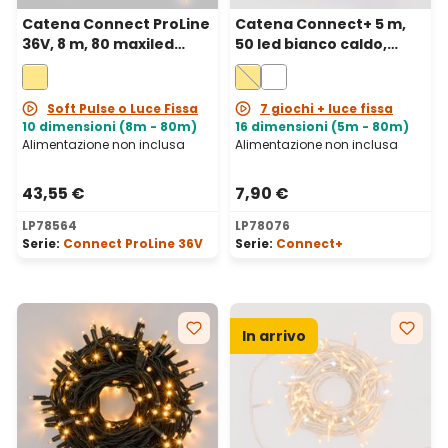
Catena Connect ProLine
Catena Connect+ 5 m,
36V, 8 m, 80 maxiled
50 led bianco caldo,
bianco caldo, cavo
cavo trasparente,
trasparente,
prolungabile
prolungabile
Soft Pulse o Luce Fissa
7 giochi + luce fissa
10 dimensioni (8m - 80m)
16 dimensioni (5m - 80m)
Alimentazione non inclusa
Alimentazione non inclusa
43,55 €
7,90 €
LP78564
LP78076
Serie:
Connect ProLine 36V
Serie:
Connect+
In arrivo