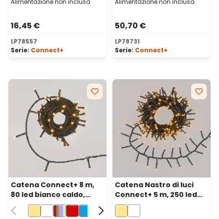
Alimentazione non inclusa
Alimentazione non inclusa
16,45 €
50,70 €
LP78557
LP78731
Serie:
Connect+
Serie:
Connect+
Catena Connect+ 8 m,
Catena Nastro di luci
80 led bianco caldo,
Connect+ 5 m, 250 led
cavo verde,
bianco caldo, cavo
prolungabile
verde, prolungabile