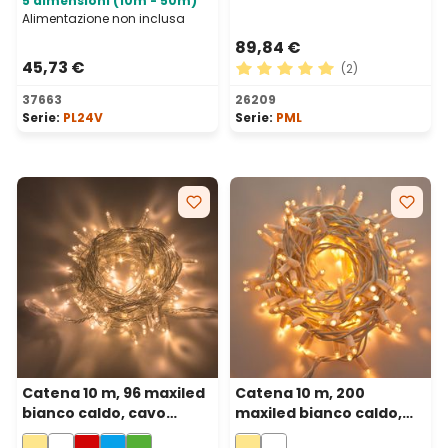
5 dimensioni (10m - 50m)
Alimentazione non inclusa
89,84 €
45,73 €
(2)
Valutazione media di 5 su 5 
37663
26209
Serie:
PL24V
Serie:
PML
Catena 10 m, 96 maxiled
Catena 10 m, 200
bianco caldo, cavo
maxiled bianco caldo,
trasparente,
cavo bianco,