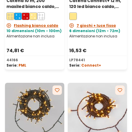
Catena 10 m, 200
Catena Connect+ 12 m,
maxiled bianco caldo,
120 led bianco caldo,
cavo bianco,
cavo marrone,
prolungabile, IP67
prolungabile
Flashing bianco caldo
7 giochi + luce fissa
10 dimensioni (10m - 100m)
6 dimensioni (12m - 72m)
Alimentazione non inclusa
Alimentazione non inclusa
74,81 €
16,53 €
44166
LP78441
Serie:
PML
Serie:
Connect+