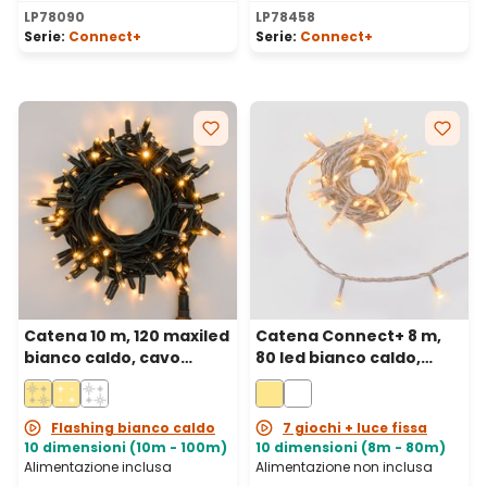
LP78090
LP78458
Serie:
Connect+
Serie:
Connect+
Catena 10 m, 120 maxiled
Catena Connect+ 8 m,
bianco caldo, cavo
80 led bianco caldo,
verde, prolungabile, IP67
cavo trasparente,
prolungabile
Flashing bianco caldo
7 giochi + luce fissa
10 dimensioni (10m - 100m)
10 dimensioni (8m - 80m)
Alimentazione inclusa
Alimentazione non inclusa