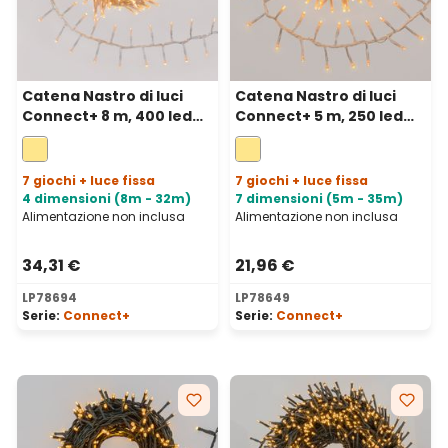
Catena Nastro di luci
Catena Nastro di luci
Connect+ 8 m, 400 led
Connect+ 5 m, 250 led
bianco caldo, cavo
bianco caldo, cavo
trasparente,
trasparente,
prolungabile
prolungabile
7 giochi + luce fissa
7 giochi + luce fissa
4 dimensioni (8m - 32m)
7 dimensioni (5m - 35m)
Alimentazione non inclusa
Alimentazione non inclusa
34,31 €
21,96 €
LP78694
LP78649
Serie:
Connect+
Serie:
Connect+