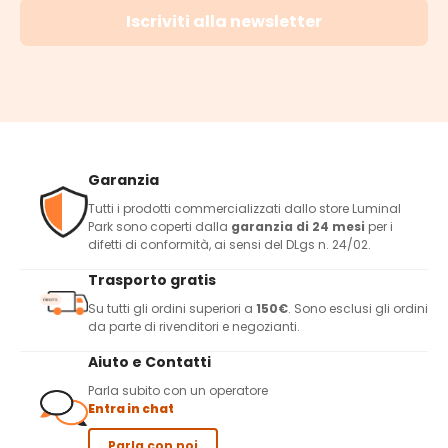
Iscriviti alla newsletter
Garanzia
Tutti i prodotti commercializzati dallo store Luminal
Park sono coperti dalla
garanzia di 24 mesi
per i
difetti di conformità, ai sensi del DLgs n. 24/02.
Trasporto gratis
Su tutti gli ordini superiori a
150€
. Sono esclusi gli ordini
da parte di rivenditori e negozianti.
Aiuto e Contatti
Parla subito con un operatore
Entra in chat
Parla con noi