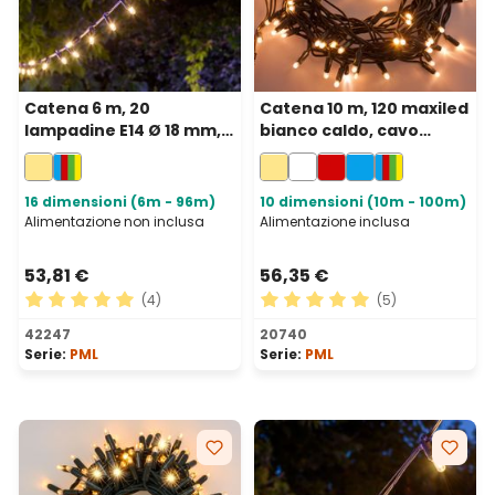
Catena 6 m, 20
Catena 10 m, 120 maxiled
lampadine E14 Ø 18 mm,
bianco caldo, cavo
filament led bianco
verde, prolungabile, IP67
caldo, prolungabile,
senza presa
16 dimensioni (6m - 96m)
10 dimensioni (10m - 100m)
Alimentazione non inclusa
Alimentazione inclusa
53,81 €
56,35 €
(4)
(5)
Valutazione media di 5 su 5 stelle
Valutazione media di 5 su 5 
42247
20740
Serie:
PML
Serie:
PML