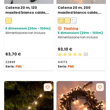
Catena 20 m, 120
Catena 20 m, 200
maxiled bianco caldo,
maxiled bianco caldo,
cavo verde,
cavo bianco,
prolungabile, IP67
prolungabile, IP67
5 dimensioni (20m - 100m)
Flashing
Alimentazione non inclusa
5 dimensioni (20m - 100m)
Alimentazione non inclusa
93,10 €
63,70 €
(2)
Valutazione media di 5 su 5 
22898
44173
Serie:
PML
Serie:
PML