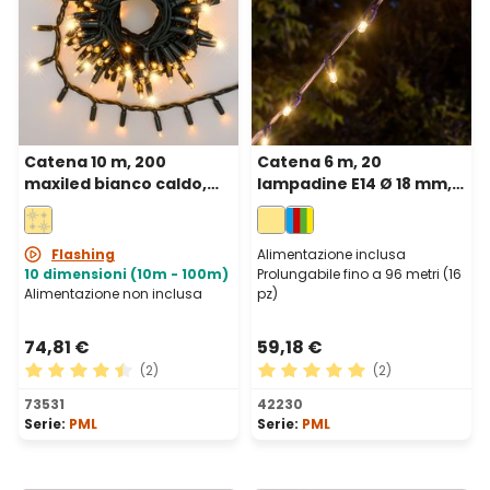
Catena 10 m, 200
Catena 6 m, 20
maxiled bianco caldo,
lampadine E14 Ø 18 mm,
cavo verde,
filament led bianco
prolungabile, IP67
caldo, prolungabile
Flashing
Alimentazione inclusa
10 dimensioni (10m - 100m)
Prolungabile fino a 96 metri (16
Alimentazione non inclusa
pz)
74,81 €
59,18 €
(2)
(2)
Valutazione media di 4.5 su 5 stelle
Valutazione media di 5 su 5 
73531
42230
Serie:
PML
Serie:
PML