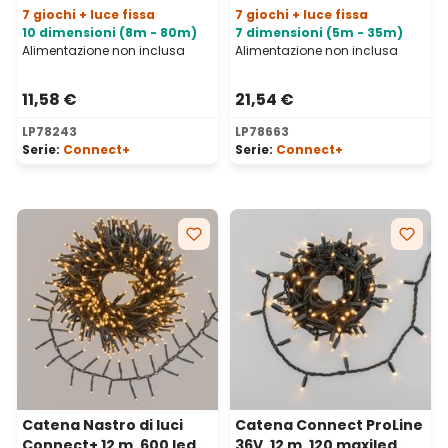
7 giochi + luce fissa
7 giochi + luce fissa
10 dimensioni (8m - 80m)
7 dimensioni (5m - 35m)
Alimentazione non inclusa
Alimentazione non inclusa
11,58 €
21,54 €
LP78243
LP78663
Serie:
Connect+
Serie:
Connect+
Catena Nastro di luci
Catena Connect ProLine
Connect+ 12 m, 600 led
36V, 12 m, 120 maxiled