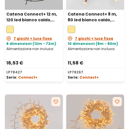
Catena Connect+ 12 m,
Catena Connect+ 8 m,
120 led bianco caldo,
80 led bianco caldo,
cavo verde,
cavo marrone,
prolungabile
prolungabile
7 giochi + luce fissa
7 giochi + luce fissa
6 dimensioni (12m - 72m)
10 dimensioni (8m - 80m)
Alimentazione non inclusa
Alimentazione non inclusa
16,53 €
11,58 €
LP78427
LP78267
Serie:
Connect+
Serie:
Connect+