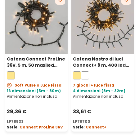
Catena Connect ProLine
Catena Nastro di luci
36V, 5 m, 50 maxiled
Connect+ 8 m, 400 led
bianco caldo, cavo
bianco caldo, cavo
verde, prolungabile
verde, prolungabile
Soft Pulse o Luce Fissa
7 giochi + luce fissa
16 dimensioni (5m - 80m)
4 dimensioni (8m - 32m)
Alimentazione non inclusa
Alimentazione non inclusa
29,36 €
33,61 €
LP78533
LP78700
Serie:
Connect ProLine 36V
Serie:
Connect+