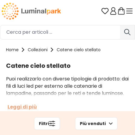
Passa al contenuto principale
Hai 0 artico
Home
Collezioni
Catene cielo stellato
Catene cielo stellato
Puoi realizzarlo con diverse tipologie di prodotto: dai
fili di luci led per esterno alle catenarie di
lampadine, passando per le reti e tende luminose.
La scelta va fatta sulla base del tipo di applicazione,
Leggi di più
della location e dati tecnici alla mano. Non esitare a
contattarci se desideri una consulenza o un
preventivo.
Filtri
Più venduti