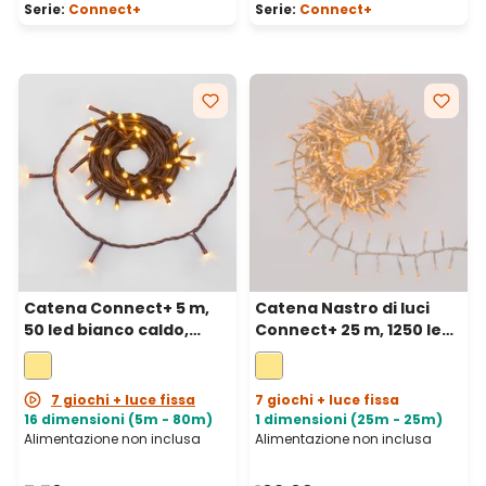
Serie:
Connect+
Serie:
Connect+
Catena Connect+ 5 m,
Catena Nastro di luci
50 led bianco caldo,
Connect+ 25 m, 1250 led
cavo marrone,
bianco caldo, cavo
prolungabile
trasparente,
prolungabile
7 giochi + luce fissa
7 giochi + luce fissa
16 dimensioni (5m - 80m)
1 dimensioni (25m - 25m)
Alimentazione non inclusa
Alimentazione non inclusa