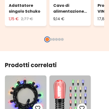
Adattatore
Cavo di
Prol
singolo Schuko
alimentazione
VINT
VINTAGE LED
PRO, 
1,15 €
2,77 €
9,14 €
17,83
PRO, 1,5 metri,
nero
cavo nero
Prodotti correlati