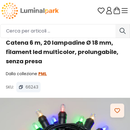
Passa al contenuto principale
Hai 0 artico
Catena 6 m, 20 lampadine Ø 18 mm,
filament led multicolor, prolungabile,
senza presa
Dalla collezione
PML
SKU:
66243
Salta la galleria di immagini