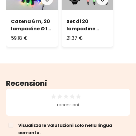
Catena 6 m, 20
Set di 20
lampadine Ø 18
lampadine
mm, filament
Filament led
59,18 €
21,37 €
led multicolor,
multicolor E14
prolungabile
Recensioni
Valutazione media di 0 su 5 stelle
recensioni
Visualizza le valutazioni solo nella lingua
corrente.