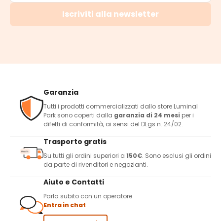
Iscriviti alla newsletter
Garanzia
Tutti i prodotti commercializzati dallo store Luminal
Park sono coperti dalla
garanzia di 24 mesi
per i
difetti di conformità, ai sensi del DLgs n. 24/02.
Trasporto gratis
Su tutti gli ordini superiori a
150€
. Sono esclusi gli ordini
da parte di rivenditori e negozianti.
Aiuto e Contatti
Parla subito con un operatore
Entra in chat