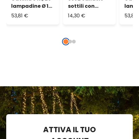
lampadine Ø 18
sottili con
lampa
mm, filament
gocce, h 23 cm
mm, 
53,81 €
14,30 €
53,81
led bianco
led m
caldo,
prolu
prolungabile,
senz
senza presa
ATTIVA IL TUO