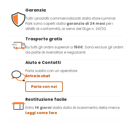
Garanzia
Tutti i prodotti commercializzati dallo store Luminal
Park sono coperti dalla
garanzia di 24 mesi
per i
difetti di conformità, ai sensi del DLgs n. 24/02.
Trasporto gratis
Su tutti gli ordini superiori a
150€
. Sono esclusi gli ordini
da parte di rivenditori e negozianti.
Aiuto e Contatti
Parla subito con un operatore
Entra in chat
Parla con noi
Restituzione facile
Entro
14 giorni
dalla data di ricevimento della merce.
Leggi come fare