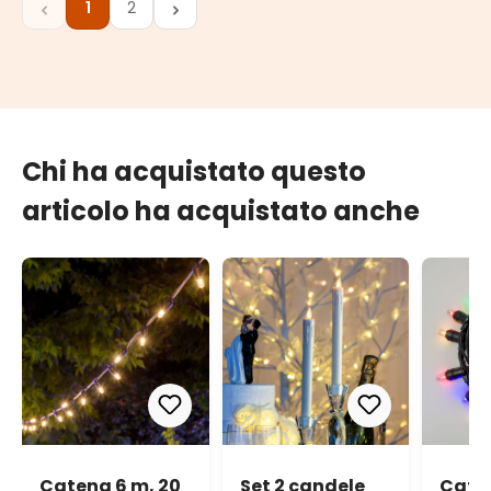
1
2
Pagina
Pagina
Chi ha acquistato questo
articolo ha acquistato anche
Catena 6 m, 20
Set 2 candele
Caten