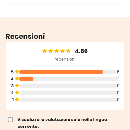
Recensioni
4.86
Valutazione media di 4.86 su 5 stelle
recensioni
5
6
4
1
3
0
2
0
1
0
Visualizza le valutazioni solo nella lingua
corrente.