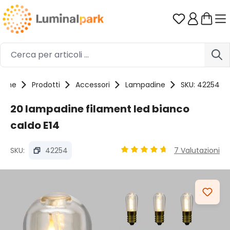
Passa al contenuto principale
Hai 0 artico
Home
Prodotti
Accessori
Lampadine
SKU: 42254
20 lampadine filament led bianco
caldo E14
SKU:
42254
7 Valutazioni
Valutazione media di 4.8 su 
Salta la galleria di immagini