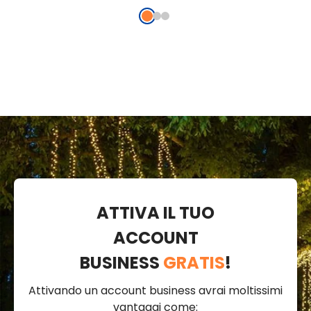
cavo verde,
prolungabile
prolungabile
ATTIVA IL TUO
ACCOUNT
BUSINESS
GRATIS
!
Attivando un account business avrai moltissimi
vantaggi come: