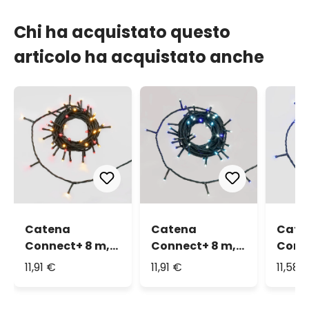
Chi ha acquistato questo
articolo ha acquistato anche
Catena
Catena
Cate
Connect+ 8 m,
Connect+ 8 m,
Conn
80 led
80 led
80 le
11,91 €
11,91 €
11,58 
multicolor
multicolor Ice,
verde
Candy Cane,
cavo verde,
prolu