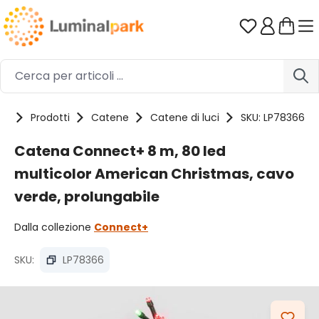
Passa al contenuto principale
Hai 0 artico
me
Prodotti
Catene
Catene di luci
SKU: LP78366
Catena Connect+ 8 m, 80 led
multicolor American Christmas, cavo
verde, prolungabile
Dalla collezione
Connect+
SKU:
LP78366
Salta la galleria di immagini