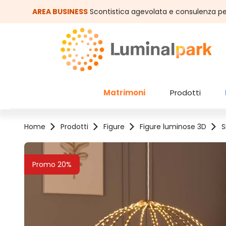
assa al contenuto principale
Salta alla ricerca
AREA BUSINESS
Scontistica agevolata e consulenza pe
Matrimoni
Prodotti
Home
Prodotti
Figure
Figure luminose 3D
S
Salta la galleria di immagini
Promo 20%