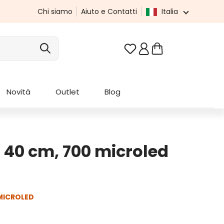
Chi siamo
Aiuto e Contatti
Italia
Hai 0 articoli nella list
Novità
Outlet
Blog
Ø 40 cm, 700 microled
MICROLED