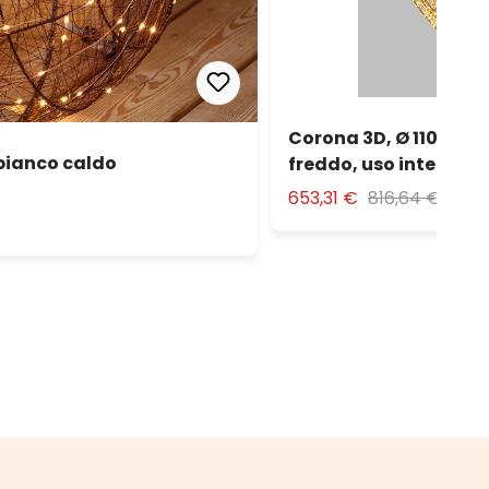
Corona 3D, Ø 110 cm, 
 bianco caldo
freddo, uso interno
653,31 €
816,64 €