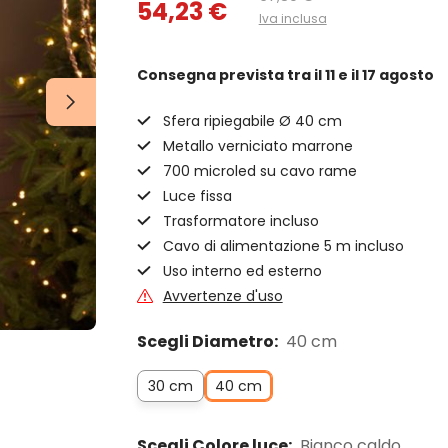
54,23 €
Iva inclusa
Consegna prevista
tra il 11 e il 17 agosto
Sfera ripiegabile Ø 40 cm
Metallo verniciato marrone
700 microled su cavo rame
Luce fissa
Trasformatore incluso
Cavo di alimentazione 5 m incluso
Uso interno ed esterno
Avvertenze d'uso
Scegli Diametro:
40 cm
30 cm
40 cm
Scegli Colore luce:
Bianco caldo