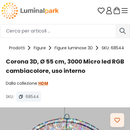
Passa al contenuto principale
Hai 0 artico
e
Prodotti
Figure
Figure luminose 3D
SKU: 68544
Corona 3D, Ø 55 cm, 3000 Micro led RGB
cambiacolore, uso interno
Dalla collezione
HDM
SKU:
68544
Salta la galleria di immagini