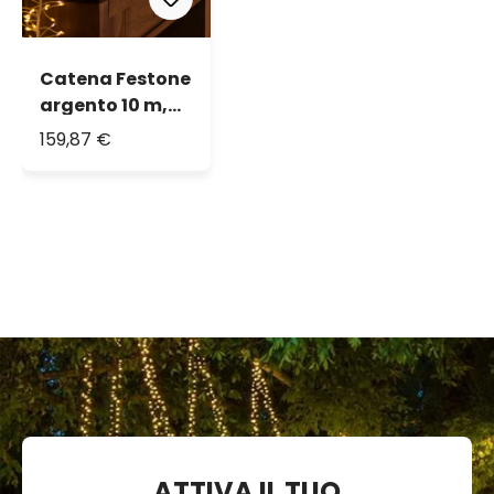
Catena Festone
argento 10 m,
2400 microled
159,87 €
bianco caldo e
bianco freddo,
alta densità
ATTIVA IL TUO