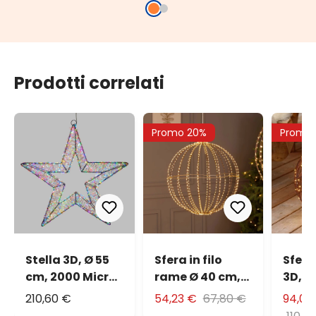
Prodotti correlati
Promo 20%
Promo 
Stella 3D, Ø 55
Sfera in filo
Sfera
cm, 2000 Micro
rame Ø 40 cm,
3D, 2
led RGB
700 microled
micr
210,60 €
54,23 €
67,80 €
94,07
cambiacolore,
bianco caldo
bian