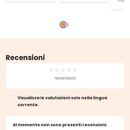
110,6
uso interno
Recensioni
Valutazione media di 0 su 5 stelle
recensioni
Visualizza le valutazioni solo nella lingua
corrente.
Al momento non sono presenti recensioni.