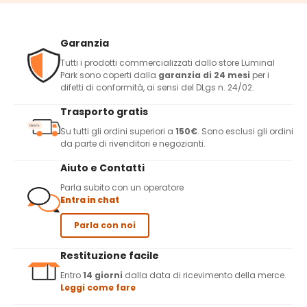
Garanzia
Tutti i prodotti commercializzati dallo store Luminal
Park sono coperti dalla
garanzia di 24 mesi
per i
difetti di conformità, ai sensi del DLgs n. 24/02.
Trasporto gratis
Su tutti gli ordini superiori a
150€
. Sono esclusi gli ordini
da parte di rivenditori e negozianti.
Aiuto e Contatti
Parla subito con un operatore
Entra in chat
Parla con noi
Restituzione facile
Entro
14 giorni
dalla data di ricevimento della merce.
Leggi come fare