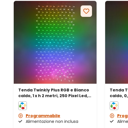
Tenda Twinkly Plus RGB e Bianco
Tenda Tw
caldo, 1 x h 2 metri, 250 Pixel Led,
caldo, 0,
cavo nero
cavo ne
Programmabile
Prog
Alimentazione non inclusa
Alime