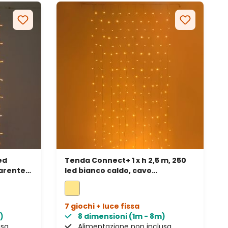
ed
Tenda Connect+ 1 x h 2,5 m, 250
arente,
led bianco caldo, cavo
trasparente, prolungabile
7 giochi + luce fissa
)
8 dimensioni (1m - 8m)
usa
Alimentazione non inclusa