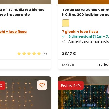
x h 1,52 m, 182 led bianco
Tenda Extra Densa Connec
cavo trasparente
h 0,6 m, 200 led bianco c
cavo trasparente, prolu
chi + luce fissa
7 giochi + luce fissa
6 dimensioni (1,2m - 
Alimentazione non incl
23,17 €
(4)
Valutazione media di 5 su 5 stelle
LP79011
Serie:
9%
Promo 44%