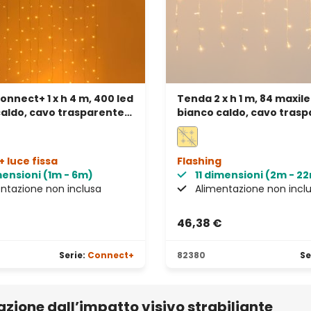
nnect+ 1 x h 4 m, 400 led
Tenda 2 x h 1 m, 84 maxil
aldo, cavo trasparente,
bianco caldo, cavo trasp
abile
prolungabile
+ luce fissa
Flashing
mensioni (1m - 6m)
11 dimensioni (2m - 2
ntazione non inclusa
Alimentazione non incl
€
46,38 €
Serie:
Connect+
82380
Se
zione dall’impatto visivo strabiliante