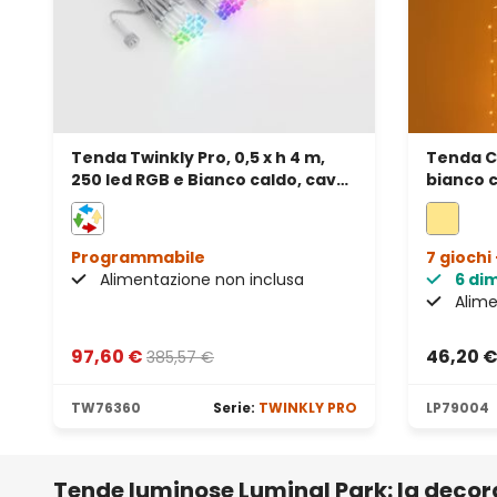
Tenda Twinkly Pro, 0,5 x h 4 m,
Tenda Co
250 led RGB e Bianco caldo, cavo
bianco c
trasparente
prolung
Programmabile
7 giochi 
Alimentazione non inclusa
6 di
Alime
97,60 €
46,20 
385,57 €
TW76360
Serie:
TWINKLY PRO
LP79004
Tende luminose Luminal Park: la decora