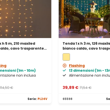
x h 5 m, 210 maxiled
Tenda 1 x h 3 m, 126 maxil
aldo, cavo trasparente,
bianco caldo, cavo trasp
abile
prolungabile
hing
Flashing
mensioni (1m - 10m)
13 dimensioni (1m - 13
ntazione non inclusa
Alimentazione non incl
39,89 €
114,50 €
71,54 €
Serie:
PL24V
65598
Se