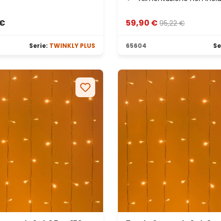
 €
59,90 €
95,22 €
Serie:
TWINKLY PLUS
65604
Se