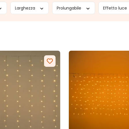
Larghezza
Prolungabile
Effetto luce