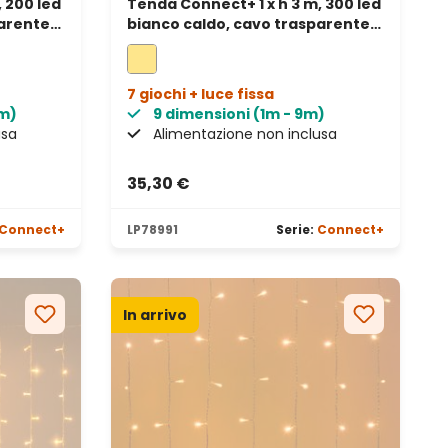
 200 led
Tenda Connect+ 1 x h 3 m, 300 led
arente,
bianco caldo, cavo trasparente,
prolungabile
7 giochi + luce fissa
0m)
9 dimensioni (1m - 9m)
usa
Alimentazione non inclusa
35,30 €
Connect+
LP78991
Serie:
Connect+
In arrivo