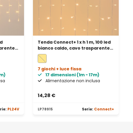
ed
Tenda Connect+ 1 x h 1 m, 100 led
arente,
bianco caldo, cavo trasparente,
prolungabile
7 giochi + luce fissa
2m)
17 dimensioni (1m - 17m)
usa
Alimentazione non inclusa
14,28 €
rie:
PL24V
LP78915
Serie:
Connect+