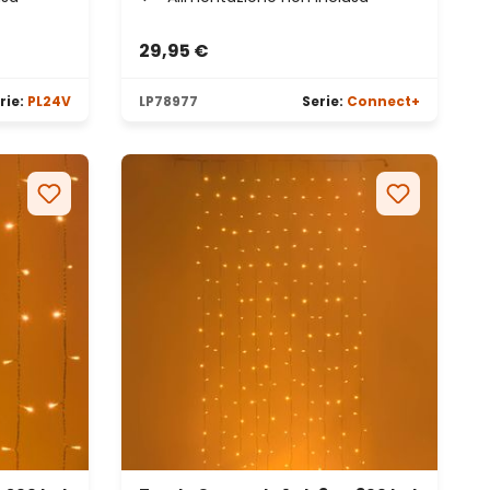
29,95 €
rie:
PL24V
LP78977
Serie:
Connect+