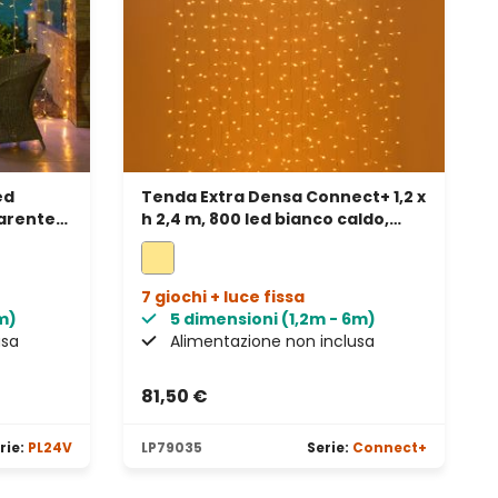
ed
Tenda Extra Densa Connect+ 1,2 x
arente,
h 2,4 m, 800 led bianco caldo,
cavo trasparente, prolungabile
7 giochi + luce fissa
m)
5 dimensioni (1,2m - 6m)
usa
Alimentazione non inclusa
81,50 €
rie:
PL24V
LP79035
Serie:
Connect+