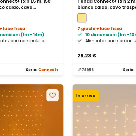
nnect+ 1 x h 1,5 m, 150
Tenda Connect+ 1 x h 2 m,
co caldo, cavo
bianco caldo, cavo trasp
ente, prolungabile
prolungabile
+ luce fissa
7 giochi + luce fissa
mensioni (1m - 14m)
10 dimensioni (1m - 1
ntazione non inclusa
Alimentazione non incl
25,28 €
Serie:
Connect+
LP78953
Serie:
In arrivo