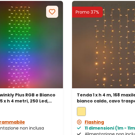
Promo 37%
inkly Plus RGB e Bianco
Tenda 1 x h 4 m, 168 maxil
5 x h 4 metri, 250 Led,
bianco caldo, cavo trasp
ro
prolungabile
rammabile
Flashing
ntazione non inclusa
11 dimensioni (1m - 11m
Alimentazione non incl