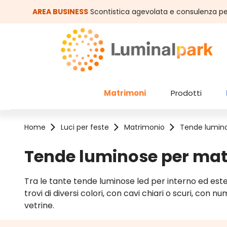
assa al contenuto principale
Salta alla ricerca
AREA BUSINESS
Scontistica agevolata e consulenza pe
Matrimoni
Prodotti
Home
Luci per feste
Matrimonio
Tende lumin
Tende luminose per ma
Tra le tante tende luminose led per interno ed ester
trovi di diversi colori, con cavi chiari o scuri, con n
vetrine.