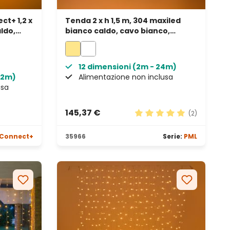
t+ 1,2 x
Tenda 2 x h 1,5 m, 304 maxiled
aldo,
bianco caldo, cavo bianco,
ngabile
prolungabile, IP67
12 dimensioni (2m - 24m)
7,2m)
Alimentazione non inclusa
usa
145,37 €
(2)
Valutazione media di 5 s
Connect+
35966
Serie:
PML