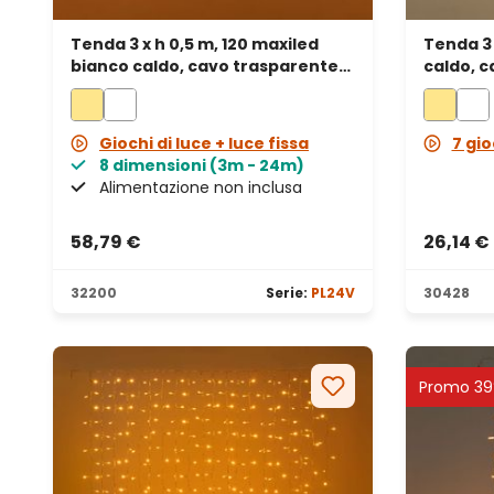
Tenda 3 x h 0,5 m, 120 maxiled
Tenda 3 
bianco caldo, cavo trasparente,
caldo, 
prolungabile
Giochi di luce + luce fissa
7 gio
8 dimensioni (3m - 24m)
Alimentazione non inclusa
58,79 €
26,14 €
32200
Serie:
PL24V
30428
Promo 3