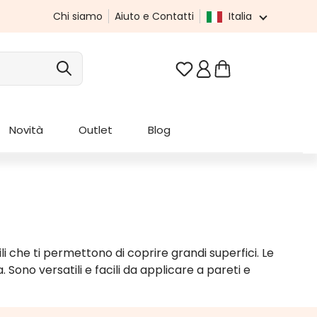
Chi siamo
Aiuto e Contatti
Italia
Hai 0 articoli nella list
Novità
Outlet
Blog
li che ti permettono di coprire grandi superfici. Le
a. Sono versatili e facili da applicare a pareti e