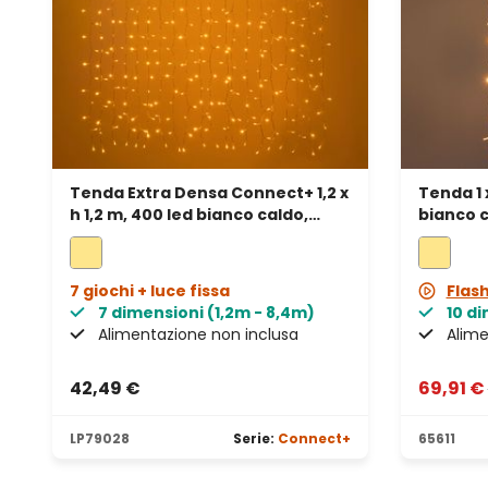
Tenda Extra Densa Connect+ 1,2 x
Tenda 1 
h 1,2 m, 400 led bianco caldo,
bianco c
cavo trasparente, prolungabile
prolung
7 giochi + luce fissa
Flas
7 dimensioni (1,2m - 8,4m)
10 di
Alimentazione non inclusa
Alime
42,49 €
69,91 €
LP79028
Serie:
Connect+
65611