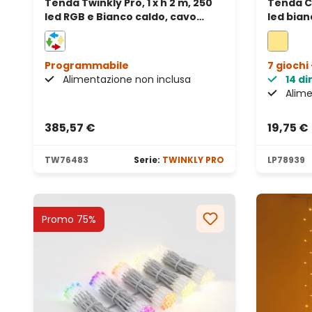
Tenda Twinkly Pro, 1 x h 2 m, 250
Tenda Co
led RGB e Bianco caldo, cavo
led bian
trasparente
traspar
Programmabile
7 giochi 
Alimentazione non inclusa
14 di
Alime
385,57 €
19,75 €
TW76483
Serie:
TWINKLY PRO
LP78939
Promo 75%