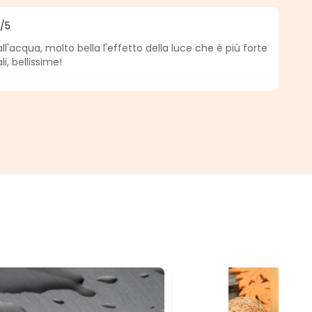
5
/5
a di 5 su 5 stelle
all'acqua, molto bella l'effetto della luce che è più forte
li, bellissime!