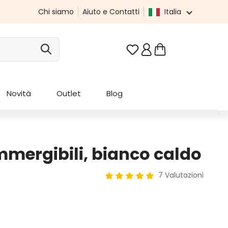
Chi siamo
Aiuto e Contatti
Italia
Hai 0 articoli nella list
Novità
Outlet
Blog
mmergibili, bianco caldo
7 Valutazioni
Valutazione media di 5 su 5 stel