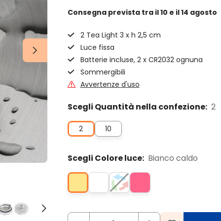
Consegna prevista
tra il 10 e il 14 agosto
2 Tea Light 3 x h 2,5 cm
Luce fissa
Batterie incluse, 2 x CR2032 ognuna
Sommergibili
Avvertenze d'uso
Scegli Quantità nella confezione:
2
2
10
Scegli Colore luce:
Bianco caldo