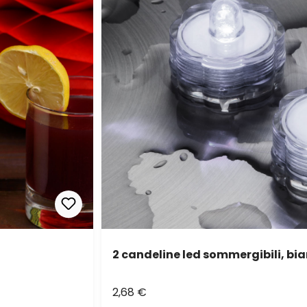
2 candeline led sommergibili, bi
2,68 €