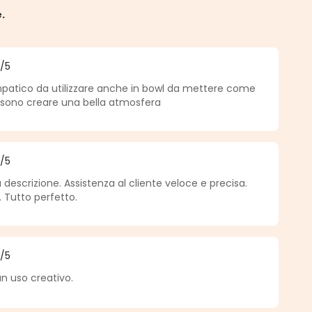
e.
5
/5
a di 5 su 5 stelle
impatico da utilizzare anche in bowl da mettere come
ssono creare una bella atmosfera
5
/5
a di 5 su 5 stelle
escrizione. Assistenza al cliente veloce e precisa.
 Tutto perfetto.
5
/5
a di 5 su 5 stelle
un uso creativo.