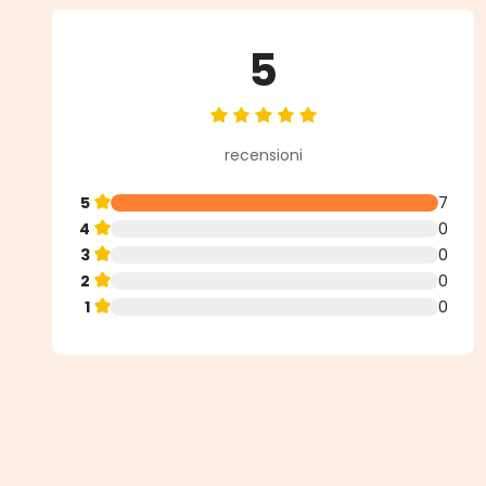
5
Valutazione media di 5 su 5 stell
recensioni
5
7
4
0
3
0
2
0
1
0