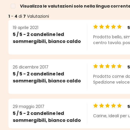
Visualizza le valutazioni solo nella lingua corrent
1
-
4
di
7
Valutazioni
19 aprile 2021
Valutazione medi
5 / 5 - 2 candeline led
Prodotto bello, s
e
sommergibili, bianco caldo
centro tavola. po
26 dicembre 2017
Valutazione medi
5 / 5 - 2 candeline led
Prodotto come da d
sommergibili, bianco caldo
Spedizione veloce.
29 maggio 2017
Valutazione medi
5 / 5 - 2 candeline led
Carine, ideali per 
sommergibili, bianco caldo