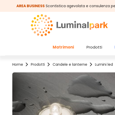
assa al contenuto principale
Salta alla ricerca
AREA BUSINESS
Scontistica agevolata e consulenza pe
Matrimoni
Prodotti
Home
Prodotti
Candele e lanterne
Lumini led
Salta la galleria di immagini