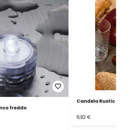
Candela Rustic Avori
anco freddo
6,92 €