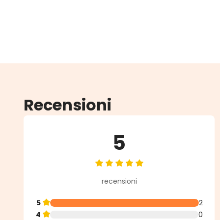
Recensioni
5
Valutazione media di 5 su 5 stell
recensioni
5
2
4
0