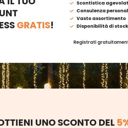
A IL TUO
Scontistica agevola
UNT
Consulenza personal
Vasto assortimento
ESS
GRATIS
!
Disponibilità di stoc
Registrati gratuitamen
OTTIENI UNO SCONTO DEL
5