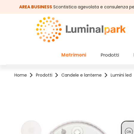
assa al contenuto principale
Salta alla ricerca
AREA BUSINESS
Scontistica agevolata e consulenza pe
Matrimoni
Prodotti
Home
Prodotti
Candele e lanterne
Lumini led
Salta la galleria di immagini