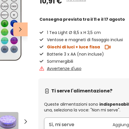
10,91 €
Consegna prevista
tra il 11 e il 17 agosto
1 Tea Light Ø 8,5 x H 3,5 cm
Ventose e magneti di fissaggio inclusi
Giochi di luci + luce fissa
Batterie 3 x AA (non incluse)
Sommergibili
Avvertenze d'uso
Ti serve l'alimentazione?
Queste alimentazioni sono
indispensabil
una, seleziona la voce: "Non mi serve".
Sì, mi serve
Aggiungi