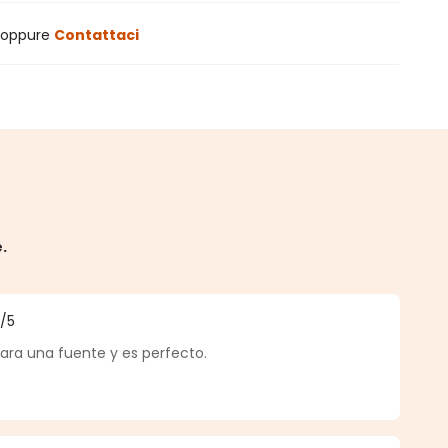
oppure
Contattaci
e.
5
/5
a di 5 su 5 stelle
ara una fuente y es perfecto.