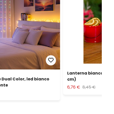
Lanterna bianco anti
e Dual Color, led bianco
cm)
ente
6,76 €
8,45 €