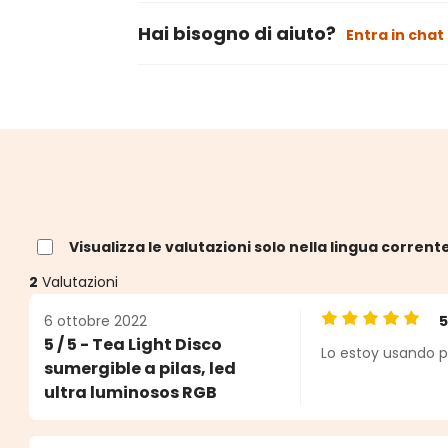
Hai bisogno di aiuto?
Entra in chat
Visualizza le valutazioni solo nella lingua corrent
2
Valutazioni
6 ottobre 2022
Valutazione medi
5 / 5 - Tea Light Disco
Lo estoy usando p
e
sumergible a pilas, led
ultra luminosos RGB