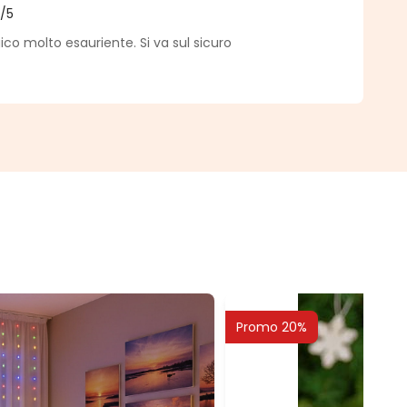
5
/5
a di 5 su 5 stelle
co molto esauriente. Si va sul sicuro
Promo 20%