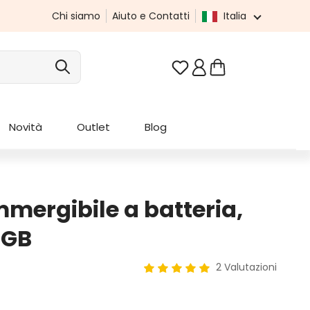
Chi siamo
Aiuto e Contatti
Italia
Hai 0 articoli nella list
Novità
Outlet
Blog
mmergibile a batteria,
RGB
2 Valutazioni
Valutazione media di 5 su 5 ste