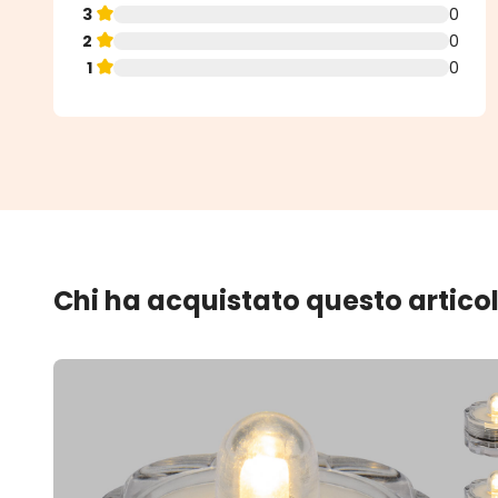
3
0
2
0
1
0
Chi ha acquistato questo artico