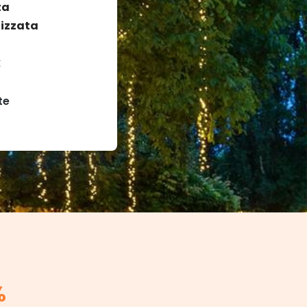
ta
izzata
k
te
%