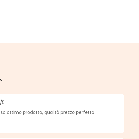
e.
5
/5
a di 5 su 5 stelle
so ottimo prodotto, qualità prezzo perfetto