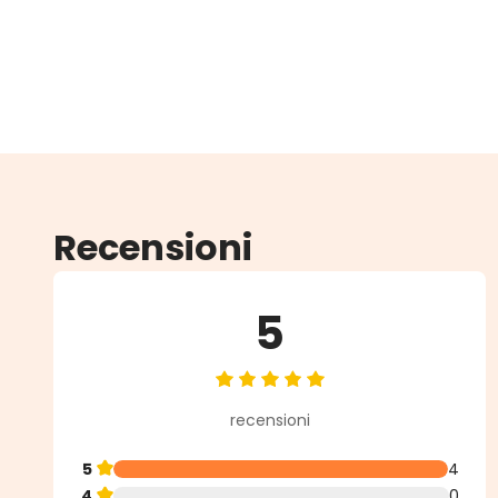
Recensioni
5
Valutazione media di 5 su 5 stell
recensioni
5
4
4
0