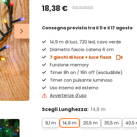
18,38 €
Iva inclusa
Consegna prevista
tra il 11 e il 17 agosto
14,9 m di luci, 720 led, cavo verde
Diametro fascio catena 6 cm
7 giochi di luce + luce fissa
Funzione memory
Timer 8h on / 16h off (escludibile)
Timer con pulsante luminoso
Uso interno ed esterno
Avvertenze d'uso
Scegli Lunghezza:
14,9 m
9,1 m
14,9 m
20,5 m
30,5 m
40,5