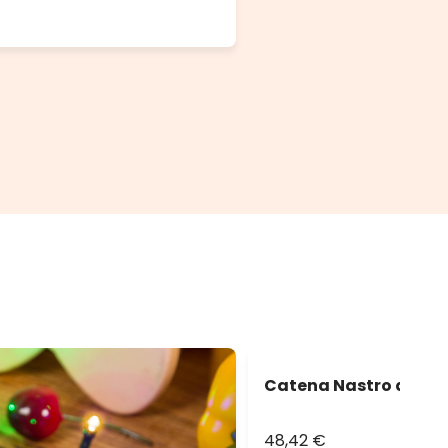
Catena Nastro di Luce
48,42 €