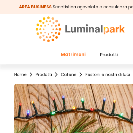
assa al contenuto principale
Salta alla ricerca
AREA BUSINESS
Scontistica agevolata e consulenza pe
Matrimoni
Prodotti
Home
Prodotti
Catene
Festoni e nastri di luci
Salta la galleria di immagini