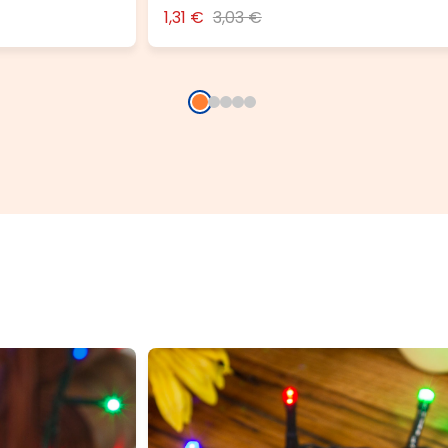
1,31 €
3,03 €