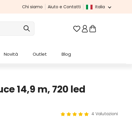
Chi siamo
Aiuto e Contatti
Italia
Hai 0 articoli nella list
Novità
Outlet
Blog
ce 14,9 m, 720 led
4 Valutazioni
Valutazione media di 5 su 5 stel