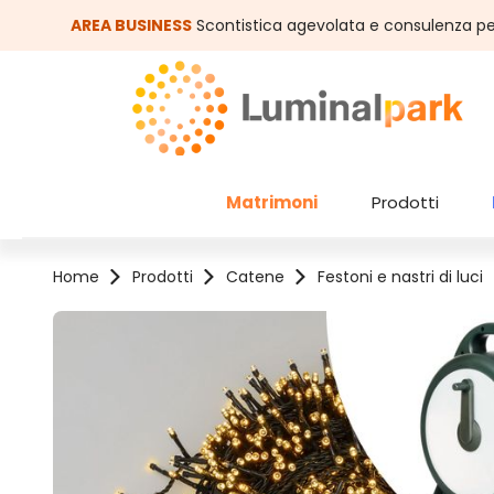
assa al contenuto principale
Salta alla ricerca
AREA BUSINESS
Scontistica agevolata e consulenza pe
Matrimoni
Prodotti
Home
Prodotti
Catene
Festoni e nastri di luci
Salta la galleria di immagini