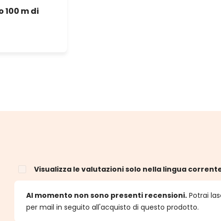
o 100 m di
Visualizza le valutazioni solo nella lingua corrent
e
Al momento non sono presenti recensioni.
Potrai las
per mail in seguito all'acquisto di questo prodotto.