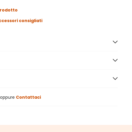
prodotto
ccessori consigliati
oppure
Contattaci