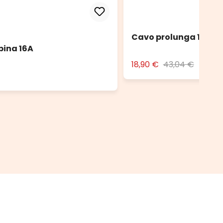
Cavo prolunga 10 m n
pina 16A
18,90 €
43,04 €