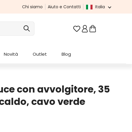
Chi siamo
Aiuto e Contatti
Italia
Hai 0 articoli nella list
Novità
Outlet
Blog
uce con avvolgitore, 35
 caldo, cavo verde