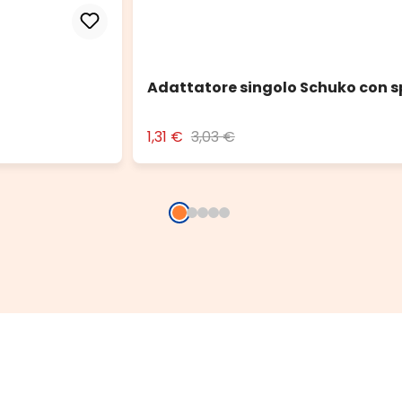
Adattatore singolo Schuko con s
1,31 €
3,03 €