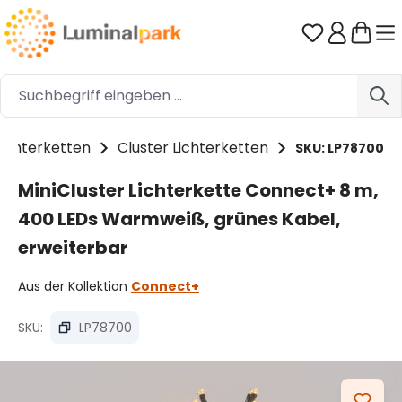
Zum Hauptinhalt springen
Du hast 0 
Lichterketten
Cluster Lichterketten
SKU: LP78700
MiniCluster Lichterkette Connect+ 8 m,
400 LEDs Warmweiß, grünes Kabel,
erweiterbar
Aus der Kollektion
Connect+
SKU:
LP78700
Bildergalerie überspringen