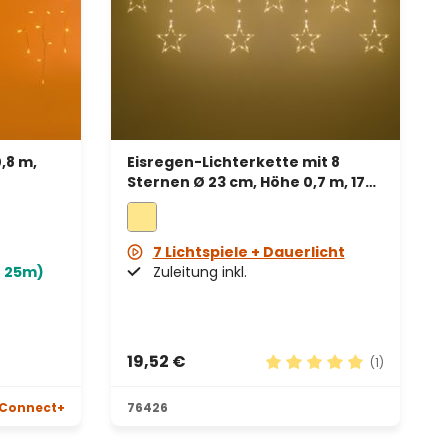
,8 m,
Eisregen-Lichterkette mit 8
Sternen Ø 23 cm, Höhe 0,7 m, 176
warmweiße Micro-LEDs, silbernes
Metallkabel
7 Lichtspiele + Dauerlicht
- 25m)
Zuleitung inkl.
19,52 €
(1)
en
Durchschnittliche Bewe
Connect+
76426