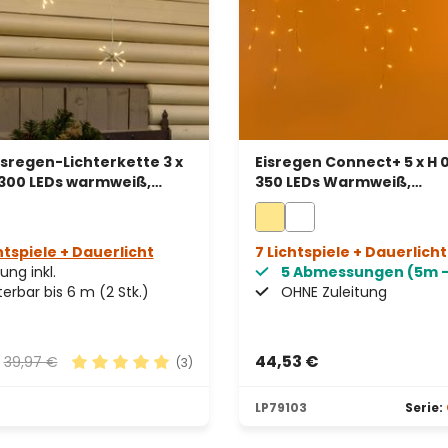
sregen-Lichterkette 3 x
Eisregen Connect+ 5 x H 0
 300 LEDs warmweiß,
350 LEDs Warmweiß,
rbar, weißes Kabel
transparentes Kabel,
verlängerbar
htspiele + Dauerlicht
7 Lichtspiele + Dauerlicht
ung inkl.
5 Abmessungen (5m 
terbar bis 6 m (2 Stk.)
OHNE Zuleitung
€
44,53 €
39,97 €
(3)
on 5 von 5 Sternen
Durchschnittliche Bewertung von 5 von 5 Stern
LP79103
Serie: