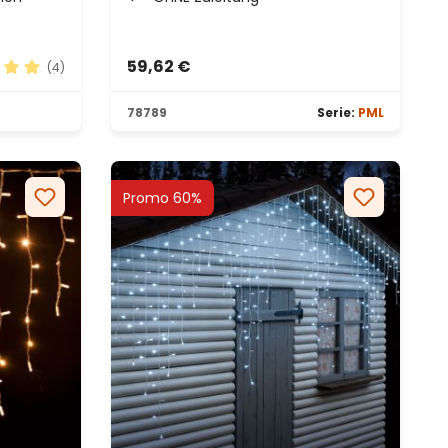
59,62 €
(4)
hnittliche Bewertung von 5 von 5 Sternen
78789
Serie:
PML
Promo 60%