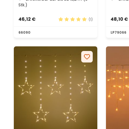
Stk.)
46,12 €
48,10 €
(1)
Durchschnittliche Bewertung v
66090
LP79066