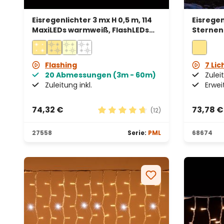
Eisregenlichter 3 mx H 0,5 m, 114
Eisregen
MaxiLEDs warmweiß, FlashLEDs
Sternen 
kaltweiß, weißes Kabel,
warmwei
erweiterbar, IP67
Flashing
7 Lic
20 Abmessungen (3m - 60m)
Zuleit
Zuleitung inkl.
Erwei
74,32 €
73,78 €
(12)
Durchschnittliche Bewertung vo
27558
Serie:
PML
68674