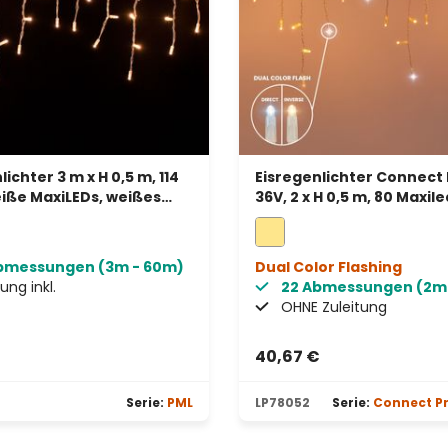
ichter 3 m x H 0,5 m, 114
Eisregenlichter Connect 
ße MaxiLEDs, weißes
36V, 2 x H 0,5 m, 80 Maxile
rweiterbar, IP67
warmweiß, transparente
bmessungen (3m - 60m)
Dual Color Flashing
ung inkl.
22 Abmessungen (2m
OHNE Zuleitung
€
40,67 €
n 5 von 5 Sternen
Serie:
PML
LP78052
Serie:
Connect Pr