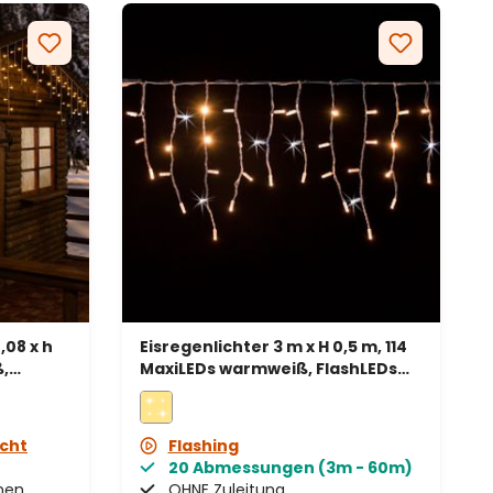
,08 x h
Eisregenlichter 3 m x H 0,5 m, 114
,
MaxiLEDs warmweiß, FlashLEDs
kaltweiß, weißes Kabel,
erweiterbar, IP67
icht
Flashing
20 Abmessungen (3m - 60m)
enen
OHNE Zuleitung