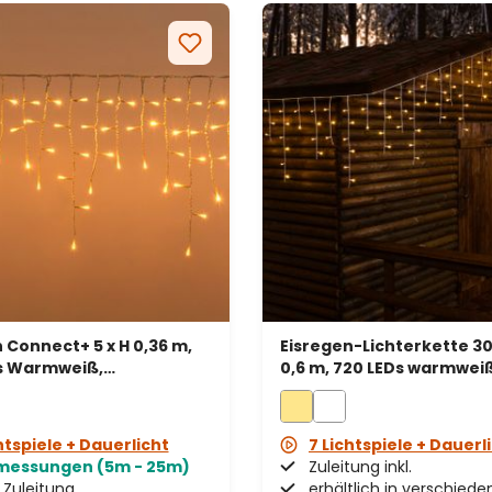
 Connect+ 5 x H 0,36 m,
Eisregen-Lichterkette 30
s Warmweiß,
0,6 m, 720 LEDs warmweiß
rentes Kabel,
weißes Kabel
erbar.
htspiele + Dauerlicht
7 Lichtspiele + Dauerl
messungen (5m - 25m)
Zuleitung inkl.
Zuleitung
erhältlich in verschied