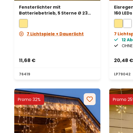
Fensterlichter mit
Eisregen
Batteriebetrieb, 5 Sterne Ø 23
160 LED
cm, Höhe 0,86 m, 80 warmweiße
transpa
Mikro-LEDs, silbernes Metallkabel
verläng
7 Lichtspiele + Dauerlicht
7 Lichts
12 A
OHNE 
11,68 €
20,48 
76419
LP79042
Promo 32%
Promo 25