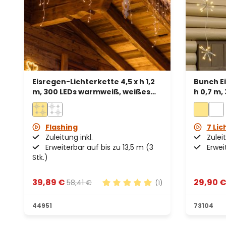
Eisregen-Lichterkette 4,5 x h 1,2
Bunch Ei
m, 300 LEDs warmweiß, weißes
h 0,7 m,
Kabel, erweiterbar
erweite
Flashing
7 Lic
Zuleitung inkl.
Zuleit
Erweiterbar auf bis zu 13,5 m (3
Erwei
Stk.)
39,89 €
29,90 
58,41 €
(1)
Durchschnittliche Bewertung v
44951
73104