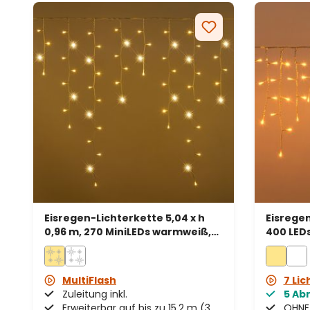
Eisregen-Lichterkette 5,04 x h
Eisregen
0,96 m, 270 MiniLEDs warmweiß,
400 LED
weißes Kabel, erweiterbar
transpa
verläng
MultiFlash
7 Lic
Zuleitung inkl.
5 Ab
Erweiterbar auf bis zu 15,2 m (3
OHNE 