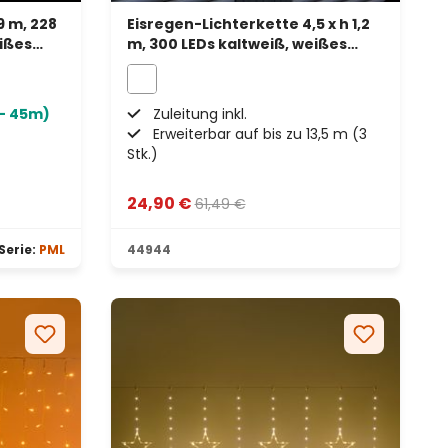
9 m, 228
Eisregen-Lichterkette 4,5 x h 1,2
ißes
m, 300 LEDs kaltweiß, weißes
Kabel, erweiterbar
- 45m)
Zuleitung inkl.
Erweiterbar auf bis zu 13,5 m (3
Stk.)
24,90 €
61,49 €
Serie:
PML
44944