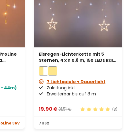
ProLine
Eisregen-Lichterkette mit 5
d
Sternen, 4 x h 0,8 m, 150 LEDs kalt-
s Kabel
und warmweiß, erweiterbar
7 Lichtspiele + Dauerlicht
 - 44m)
Zuleitung inkl.
Erweiterbar bis auf 8 m
19,90 €
31,51 €
(3)
Durchschnittliche Bewe
oLine 36V
71162