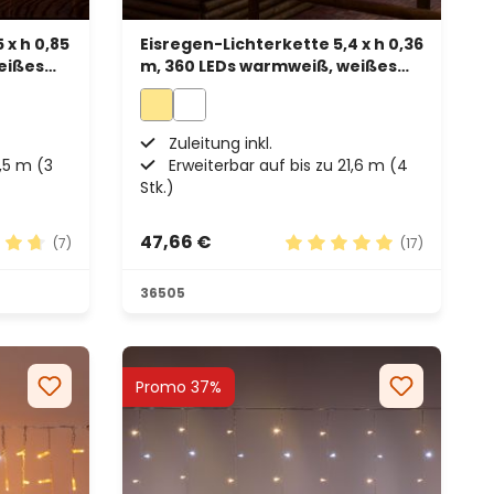
 x h 0,85
Eisregen-Lichterkette 5,4 x h 0,36
eißes
m, 360 LEDs warmweiß, weißes
Kabel, erweiterbar
Zuleitung inkl.
0,5 m (3
Erweiterbar auf bis zu 21,6 m (4
Stk.)
47,66 €
(7)
(17)
ernen
hnittliche Bewertung von 4.71 von 5 Sternen
Durchschnittliche Bewer
36505
Promo 37%