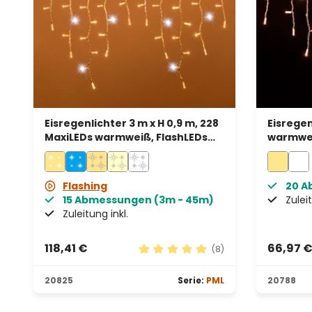
Eisregenlichter 3 m x H 0,9 m, 228
Eisregenl
MaxiLEDs warmweiß, FlashLEDs
warmwei
kaltweiß, weißes Kabel,
Kabel, e
erweiterbar, IP67
Flashing
20 A
15 Abmessungen (3m - 45m)
Zuleit
Zuleitung inkl.
118,41 €
66,97 
(8)
Durchschnittliche Bewertung vo
20825
Serie:
PML
20788