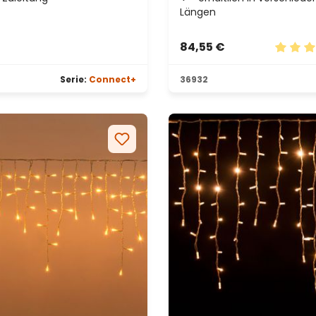
Längen
84,55 €
on 5 von 5 Sternen
Durchsc
Serie:
Connect+
36932