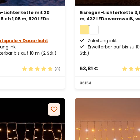
-Lichterkette mit 20
Eisregen-Lichterkette 3,5
5 x h 1,05 m, 620 LEDs
m, 432 LEDs warmweiß, w
ß, erweiterbar
Kabel, erweiterbar
htspiele + Dauerlicht
Zuleitung inkl.
ung inkl.
Erweiterbar auf bis zu 1
terbar bis auf 10 m (2 Stk.)
Stk.)
53,81 €
(8)
n 4.83 von 5 Sternen
Durchschnittliche Bewertung von 4.88 von 5 St
Durchsc
36154