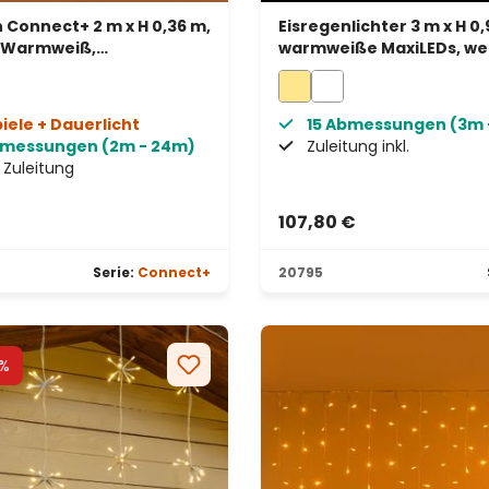
 Connect+ 2 m x H 0,36 m,
Eisregenlichter 3 m x H 0,
s Warmweiß,
warmweiße MaxiLEDs, we
rentes Kabel,
Kabel, erweiterbar, IP67
erbar
piele + Dauerlicht
15 Abmessungen (3m 
bmessungen (2m - 24m)
Zuleitung inkl.
Zuleitung
€
107,80 €
Serie:
Connect+
20795
%