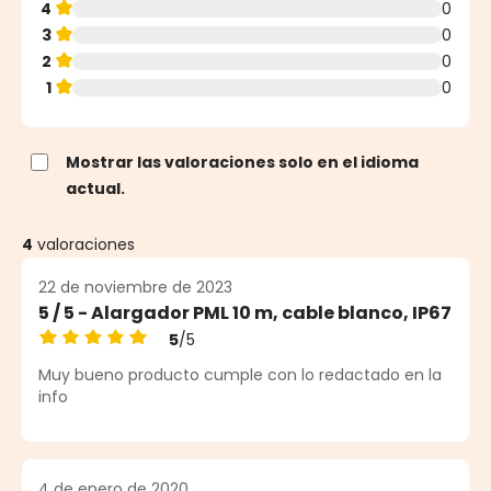
4
0
3
0
2
0
1
0
Mostrar las valoraciones solo en el idioma
actual.
4
valoraciones
22 de noviembre de 2023
5 / 5 - Alargador PML 10 m, cable blanco, IP67
5
/5
Calificación promedio de 5 de 5 estrellas
Muy bueno producto cumple con lo redactado en la
info
4 de enero de 2020