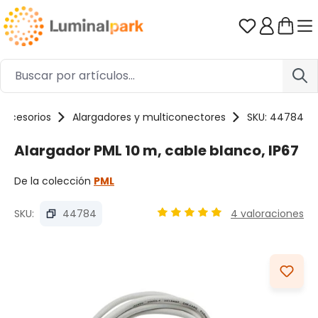
Saltar al contenido principal
Tienes 0 ar
Accesorios
Alargadores y multiconectores
SKU: 44784
Alargador PML 10 m, cable blanco, IP67
De la colección
PML
SKU:
44784
4 valoraciones
Calificación promedio de 4.92
Omitir galería de imágenes