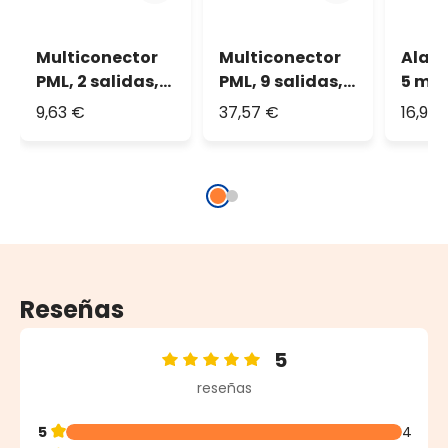
Multiconector
Multiconector
Alar
PML, 2 salidas,
PML, 9 salidas, 1
5 m, 
cable blanco,
m, separación
negro
9,63 €
37,57 €
16,98
IP67
12,5 cm, cable
blanco, IP67
Reseñas
5
Calificación promedio de 5 de 5 estrellas
reseñas
5
4