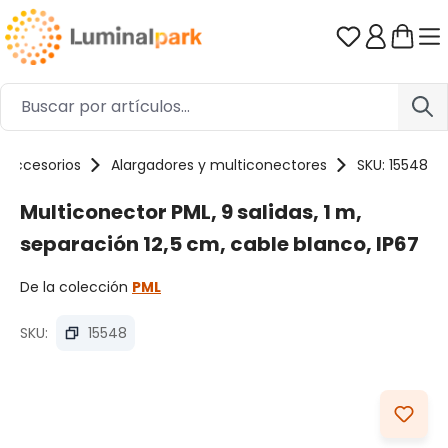
Saltar al contenido principal
Tienes 0 ar
Accesorios
Alargadores y multiconectores
SKU: 15548
Multiconector PML, 9 salidas, 1 m,
separación 12,5 cm, cable blanco, IP67
De la colección
PML
SKU:
15548
Omitir galería de imágenes