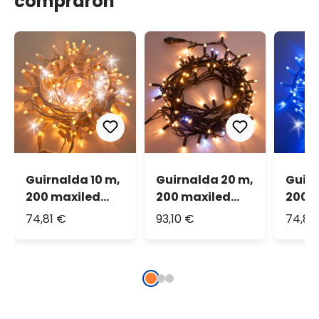
compraron
Guirnalda 10 m,
Guirnalda 20 m,
Guirn
200 maxiled
200 maxiled
200 
blanco cálido y
blanco cálido y
azul 
74,81 €
93,10 €
74,81
blanco frío,
blanco frío,
frío,
cable blanco,
cable verde,
blanc
prolongable,
prolongable,
prolo
IP67
IP67
IP67