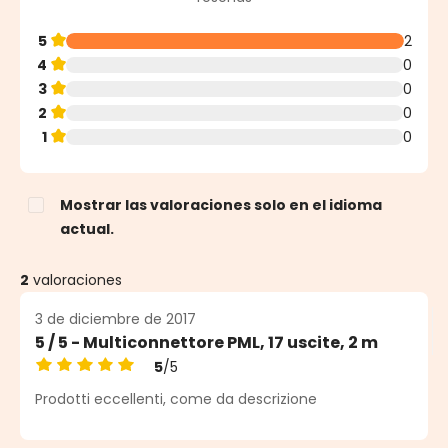
5
2
4
0
3
0
2
0
1
0
Mostrar las valoraciones solo en el idioma
actual.
2
valoraciones
3 de diciembre de 2017
5 / 5 - Multiconnettore PML, 17 uscite, 2 m
5
/5
Calificación promedio de 5 de 5 estrellas
Prodotti eccellenti, come da descrizione