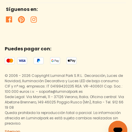
Síguenos en:
Puedes pagar con:
© 2006 - 2026 Copyright Luminal Park S.R.L.: Decoración, Luces de
Navidad, Iluminación Decorativa y Luces LED de bajo consumo
CIF y n° reg. empresas: IT 04199420235 REA: VR-400601 Cap. Soc.:
100.000 euros i.v. - soporte@luminalpark.es
Sede Legal: Via Mameli, 11 - 37126 Verona, Italia; Oficina central: Via
Abetone Brennero, 149 46025 Poggio Rusco (Mn), Italia - Tel. 912 66
19 08
Queda prohibida la reproducción total o parcial. La información
ofrecida en Luminalpark.es está sujeta cambios realizados sin
preaviso.
Sitemap