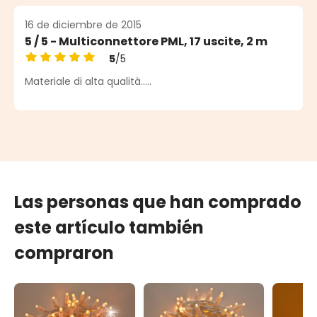
16 de diciembre de 2015
5 / 5 - Multiconnettore PML, 17 uscite, 2 m
5
/5
Calificación promedio de 5 de 5 estrellas
Materiale di alta qualità.....
Las personas que han comprado
este artículo también
compraron