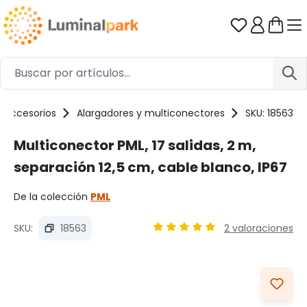
Saltar al contenido principal
Tienes 0 ar
Accesorios
Alargadores y multiconectores
SKU: 18563
Multiconector PML, 17 salidas, 2 m,
separación 12,5 cm, cable blanco, IP67
De la colección
PML
SKU:
18563
2 valoraciones
Calificación promedio de 5 d
Omitir galería de imágenes