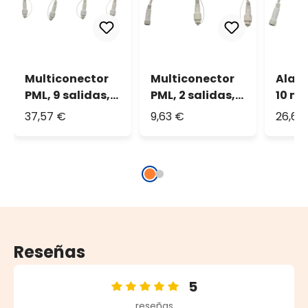
Multiconector
Multiconector
Alar
PML, 9 salidas, 1
PML, 2 salidas,
10 m,
m, separación
cable blanco,
blanc
37,57 €
9,63 €
26,62
12,5 cm, cable
IP67
blanco, IP67
Reseñas
5
Calificación promedio de 5 de 5 estrellas
reseñas