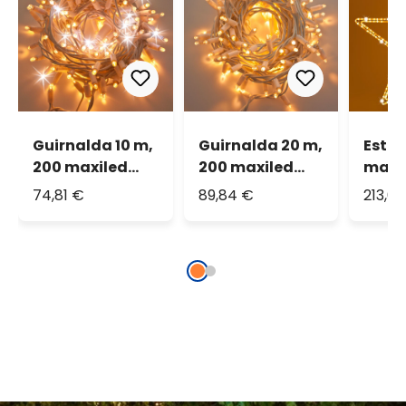
Guirnalda 10 m,
Guirnalda 20 m,
Estre
200 maxiled
200 maxiled
mang
blanco cálido y
blanco cálido,
lumin
74,81 €
89,84 €
213,6
blanco frío,
cable blanco,
h 105
cable blanco,
prolongable,
led b
prolongable,
IP67
cálid
IP67
frío