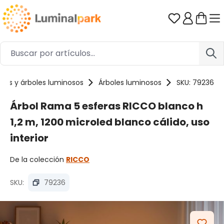
Saltar al contenido principal
Tienes 0 ar
as y árboles luminosos
Árboles luminosos
SKU: 79236
Árbol Rama 5 esferas RICCO blanco h
1,2 m, 1200 microled blanco cálido, uso
interior
De la colección
RICCO
SKU:
79236
Omitir galería de imágenes