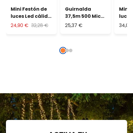
Mini Festón de
Guirnalda
Mini 
luces Led cálido
37,5m 500 Micro
luces
30m
Led extra cálido
blan
24,90 €
32,28 €
25,37 €
34,06