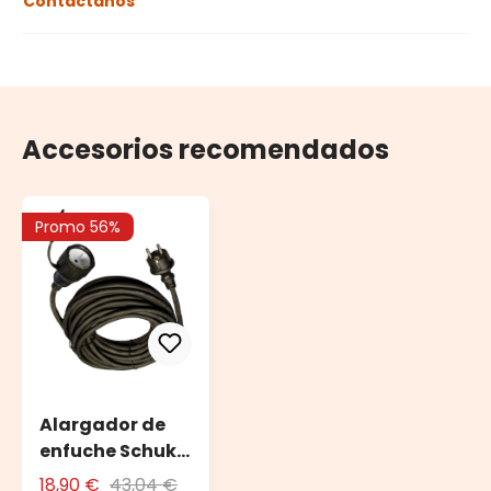
Contáctanos
Accesorios recomendados
Promo 56%
Alargador de
enfuche Schuko
10 m
18,90 €
43,04 €