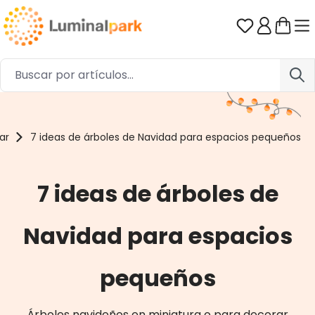
Saltar al contenido principal
Tienes 0 ar
ar
7 ideas de árboles de Navidad para espacios pequeños
7 ideas de árboles de
Navidad para espacios
pequeños
Árboles navideños en miniatura o para decorar