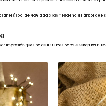
xteriores, al ser más grandes, utilizaremos sólo luces pa
rar el árbol de Navidad
o l
as Tendencias árbol de N
ra
or impresión que una de 100 luces porque tenga los bulb
.