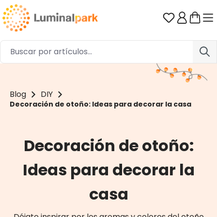
Saltar al contenido principal
Tienes 0 ar
Blog
DIY
Decoración de otoño: Ideas para decorar la casa
Decoración de otoño:
Ideas para decorar la
casa
Déjate inspirar por los aromas y colores del otoño