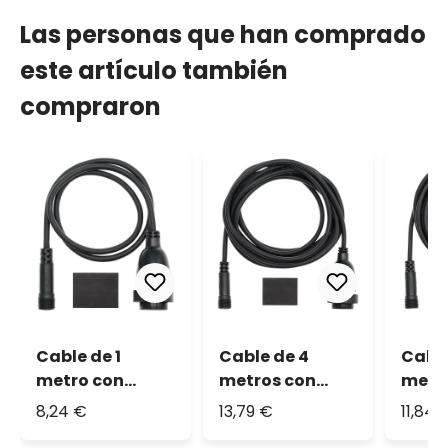
Las personas que han comprado
este artículo también
compraron
Cable de 1
Cable de 4
Cable
metro con
metros con
metr
Portalámpara
Portalámpara
Port
8,24 €
13,79 €
11,84 
E27
E27
E27