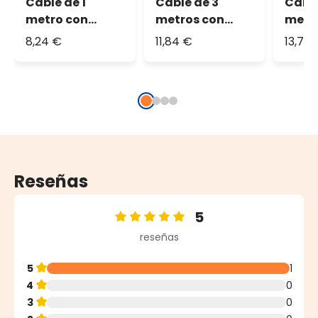
Cable de 1
Cable de 3
Cable
metro con
metros con
metr
Portalámpara
Portalámpara
Port
8,24 €
11,84 €
13,79 
E27
E27
E27
Reseñas
5
Calificación promedio de 5 de 5 estrellas
reseñas
5
1
4
0
3
0