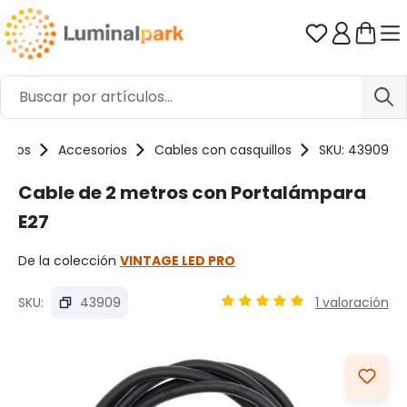
Saltar al contenido principal
Tienes 0 ar
uctos
Accesorios
Cables con casquillos
SKU: 43909
Cable de 2 metros con Portalámpara
E27
De la colección
VINTAGE LED PRO
SKU:
43909
1 valoración
Calificación promedio de 5
Omitir galería de imágenes