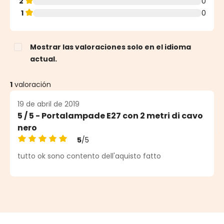
2
0
1
0
Mostrar las valoraciones solo en el idioma
actual.
1
valoración
19 de abril de 2019
5 / 5 - Portalampade E27 con 2 metri di cavo
nero
5
/5
Calificación promedio de 5 de 5 estrellas
tutto ok sono contento dell'aquisto fatto