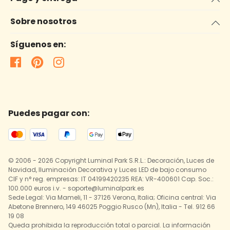
Sobre nosotros
Síguenos en:
Puedes pagar con:
© 2006 - 2026 Copyright Luminal Park S.R.L.: Decoración, Luces de
Navidad, Iluminación Decorativa y Luces LED de bajo consumo
CIF y n° reg. empresas: IT 04199420235 REA: VR-400601 Cap. Soc.:
100.000 euros i.v. - soporte@luminalpark.es
Sede Legal: Via Mameli, 11 - 37126 Verona, Italia; Oficina central: Via
Abetone Brennero, 149 46025 Poggio Rusco (Mn), Italia - Tel. 912 66
19 08
Queda prohibida la reproducción total o parcial. La información