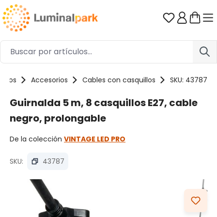
Saltar al contenido principal
Tienes 0 ar
uctos
Accesorios
Cables con casquillos
SKU: 43787
Guirnalda 5 m, 8 casquillos E27, cable
negro, prolongable
De la colección
VINTAGE LED PRO
SKU:
43787
Omitir galería de imágenes