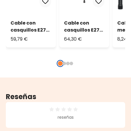
Cable con
Cable con
Cable
casquillos E27
casquillos E27
metr
colgantes
colgantes
Port
59,79 €
64,30 €
8,24 
Vintage Led Pro
Vintage Led Pro
E27
Reseñas
Calificación promedio de 0 de 5 estrellas
reseñas