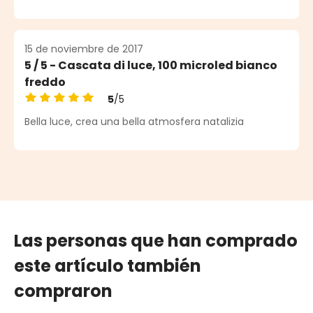
15 de noviembre de 2017
5 / 5 - Cascata di luce, 100 microled bianco
freddo
5
/5
Calificación promedio de 5 de 5 estrellas
Bella luce, crea una bella atmosfera natalizia
Las personas que han comprado
este artículo también
compraron