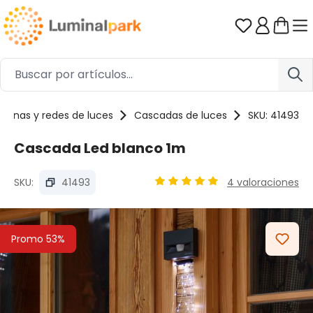
Saltar al contenido principal
Tienes 0 ar
rtinas y redes de luces
Cascadas de luces
SKU: 41493
Cascada Led blanco 1m
SKU:
41493
4 valoraciones
Calificación promedio de 5 de
Omitir galería de imágenes
Promo 53%