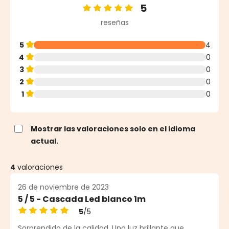
5
Calificación promedio de 5 de 5 estrellas
reseñas
5
4
4
0
3
0
2
0
1
0
Mostrar las valoraciones solo en el idioma
actual.
4
valoraciones
26 de noviembre de 2023
5 / 5 - Cascada Led blanco 1m
5
/5
Calificación promedio de 5 de 5 estrellas
Sorprendido de la calidad. Una luz brillante que