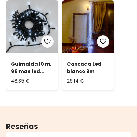
Guirnalda 10 m,
Cascada Led
96 maxiled
blanco 3m
blanco frío,
48,35 €
26,14 €
cable negro,
prolongable
Reseñas