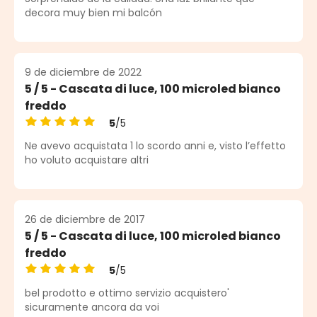
decora muy bien mi balcón
9 de diciembre de 2022
5 / 5 - Cascata di luce, 100 microled bianco
freddo
5
/5
Calificación promedio de 5 de 5 estrellas
Ne avevo acquistata 1 lo scordo anni e, visto l’effetto
ho voluto acquistare altri
26 de diciembre de 2017
5 / 5 - Cascata di luce, 100 microled bianco
freddo
5
/5
Calificación promedio de 5 de 5 estrellas
bel prodotto e ottimo servizio acquistero'
sicuramente ancora da voi