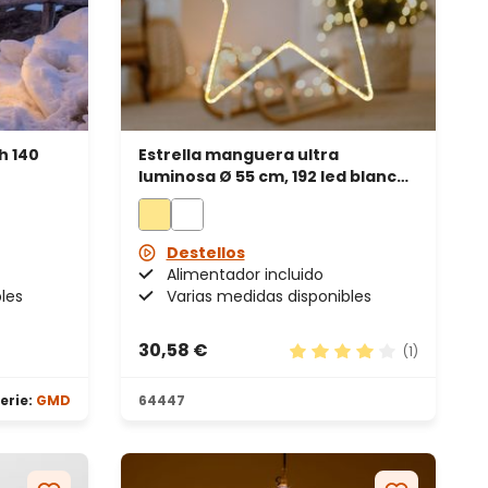
h 140
Estrella manguera ultra
luminosa Ø 55 cm, 192 led blanco
cálido
Destellos
Alimentador incluido
les
Varias medidas disponibles
30,58 €
(1)
Calificación promedio d
erie:
GMD
64447