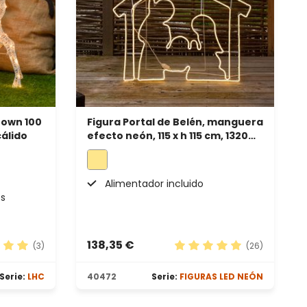
rown 100
Figura Portal de Belén, manguera
cálido
efecto neón, 115 x h 115 cm, 1320
led blanco cálido
Alimentador incluido
es
138,35 €
(3)
(26)
ación promedio de 5 de 5 estrellas
Calificación promedio de 
Serie:
LHC
40472
Serie:
FIGURAS LED NEÓN