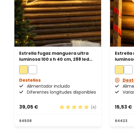
Estrella fugaz manguera ultra
Estrella
luminosa 100 x h 40 cm, 288 led
luminosa
blanco cálido
cálido
Destellos
Dest
Alimentador incluido
Alime
Diferentes longitudes disponibles
Varia
39,05 €
15,53 €
(4)
Calificación promedio de 5 de 5 
64508
64423