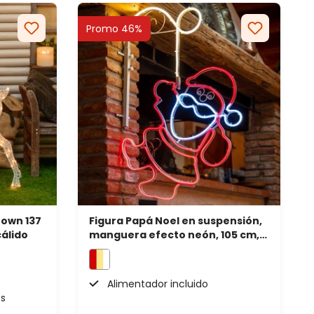
Promo 46%
rown 137
Figura Papá Noel en suspensión,
cálido
manguera efecto neón, 105 cm,
566 led
Alimentador incluido
es