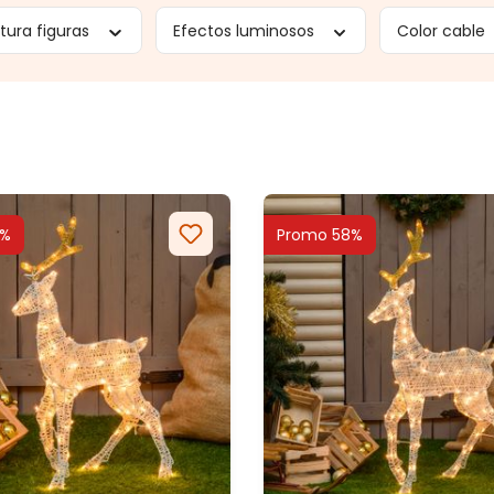
ltura figuras
Efectos luminosos
Color cable
3%
Promo 58%