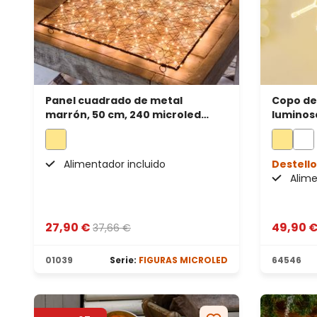
Panel cuadrado de metal
Copo de
marrón, 50 cm, 240 microled
luminosa
blanco cálido
blanco c
Alimentador incluido
Destello
Alime
27,90 €
49,90 
37,66 €
01039
Serie:
FIGURAS MICROLED
64546