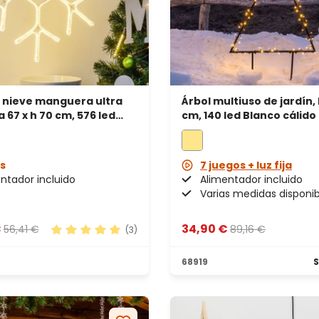
 nieve manguera ultra
Árbol multiuso de jardín, 
 67 x h 70 cm, 576 led
cm, 140 led Blanco cálido
álido
s
7 juegos + luz fija
ntador incluido
Alimentador incluido
Varias medidas disponib
€
34,90 €
56,41 €
89,16 €
(3)
Calificación promedio de 5 de 5 estrellas
68919
S