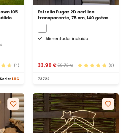
rown 105
Estrella Fugaz 2D acrílica
cálido
transparente, 75 cm, 140 gotas
led blanco frío
Alimentador incluido
es
33,90 €
50,73 €
(4)
(9)
ación promedio de 4.75 de 5 estrellas
Calificación promedio de
Serie:
LHC
73722