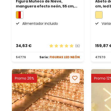
Figura Muñeco de Nieve,
Abeto d
manguera efecto neón, 55 cm,
cm, led 
288 led blanco frío, rojo y naranja
interior
Alimentador incluido
Varia
34,63 €
159,87 
(6)
Calificación promedio de 5 de 5 
54776
Serie:
FIGURAS LED NEÓN
47570
Promo 26%
Promo 12