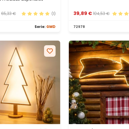
€
39,89 €
65,33 €
104,53 €
(1)
5 estrellas
Calificación promedio de 5 de 5 estrellas
Calific
Serie:
GMD
72978