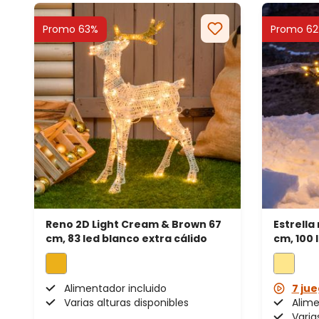
Promo 63%
Promo 6
Reno 2D Light Cream & Brown 67
Estrella
cm, 83 led blanco extra cálido
cm, 100 
Alimentador incluido
7 jue
Varias alturas disponibles
Alime
Varia