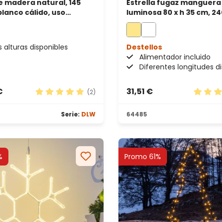
e madera natural, 145
Estrella fugaz manguera 
blanco cálido, uso
luminosa 80 x h 35 cm, 24
blanco cálido
s alturas disponibles
Destellos
Alimentador incluido
Diferentes longitudes d
€
31,51 €
(2)
estrellas
Calificación promedio de 5 de 5 estrellas
Calific
Serie:
DLW
64485
%
Promo 61%