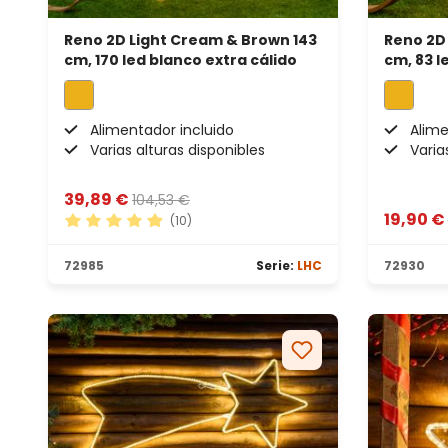
Reno 2D Light Cream & Brown 143
Reno 2D
cm, 170 led blanco extra cálido
cm, 83 l
Alimentador incluido
Alime
Varias alturas disponibles
Varia
39,89 €
104,53 €
19,90 €
(10)
Calificación promedio de 4.9 de 5 estrellas
72985
Serie:
LHC
72930