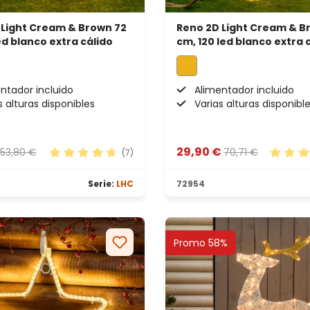
 Light Cream & Brown 72
Reno 2D Light Cream & B
ed blanco extra cálido
cm, 120 led blanco extra 
ntador incluido
Alimentador incluido
s alturas disponibles
Varias alturas disponibl
29,90 €
53,80 €
70,71 €
(7)
Calificación promedio de 4.71 de 5 estrellas
Calific
Serie:
LHC
72954
Promo 58%