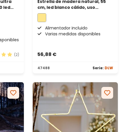
ultra
Estrella de madera natural, 55
0 led
cm, led blanco cálido, uso
interior
Alimentador incluido
Varias medidas disponibles
isponibles
56,88 €
(2)
ación promedio de 5 de 5 estrellas
47488
Serie:
DLW