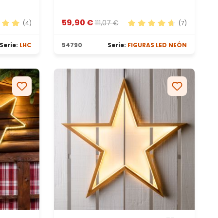
59,90 €
111,07 €
(4)
(7)
ación promedio de 5 de 5 estrellas
Calificación promedio d
Serie:
LHC
54790
Serie:
FIGURAS LED NEÓN