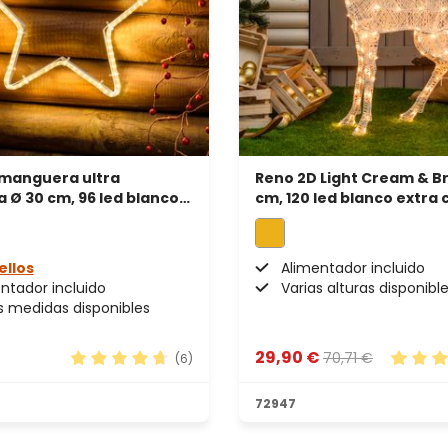
 manguera ultra
Reno 2D Light Cream & B
 Ø 30 cm, 96 led blanco
cm, 120 led blanco extra 
ellos
Alimentador incluido
ntador incluido
Varias alturas disponibl
s medidas disponibles
29,90 €
70,71 €
(6)
estrellas
Calificación promedio de 4.83 de 5 estrellas
Calific
72947