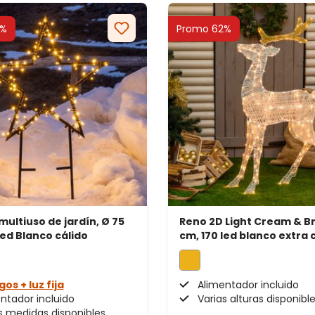
2%
Promo 62%
 multiuso de jardín, Ø 75
Reno 2D Light Cream & B
led Blanco cálido
cm, 170 led blanco extra 
gos + luz fija
Alimentador incluido
ntador incluido
Varias alturas disponibl
s medidas disponibles