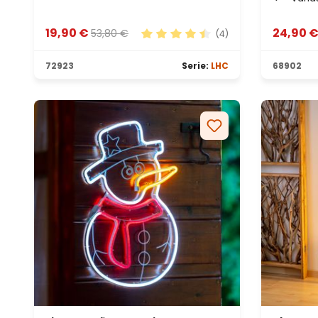
19,90 €
24,90 
53,80 €
(4)
Calificación promedio de 4.5 de 
72923
Serie:
LHC
68902