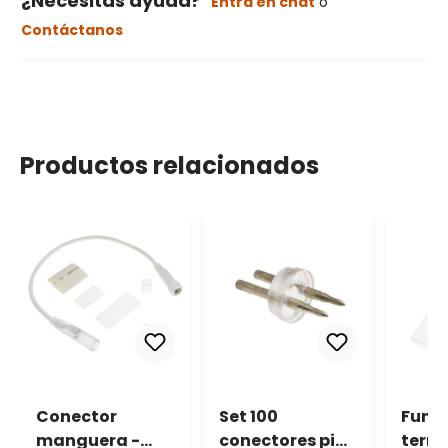
¿Necesitas ayuda?
Entra en chat
o
Contáctanos
Productos relacionados
Conector
Set 100
Fund
manguera -
conectores pin
termo