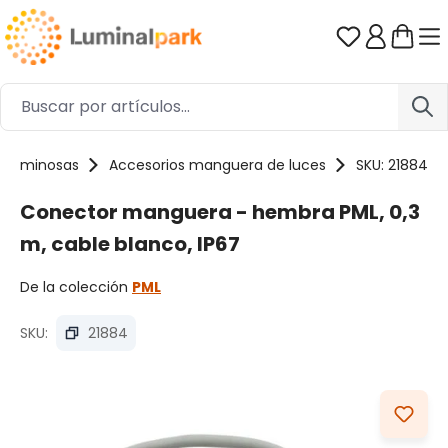
Saltar al contenido principal
Tienes 0 ar
 luminosas
Accesorios manguera de luces
SKU: 21884
Conector manguera - hembra PML, 0,3
m, cable blanco, IP67
De la colección
PML
SKU:
21884
Omitir galería de imágenes