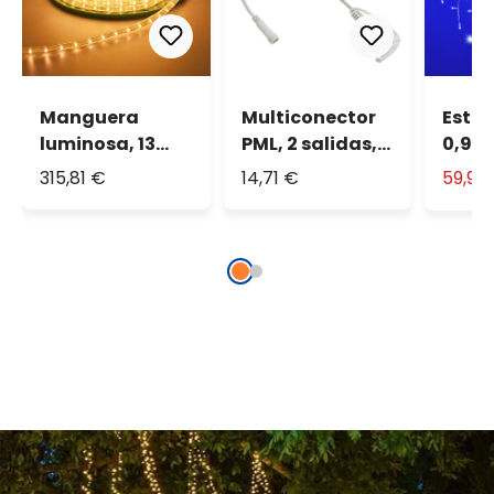
Manguera
Multiconector
Estal
luminosa, 13
PML, 2 salidas,
0,9 m
mm, 230
con enchufe
maxil
315,81 €
14,71 €
59,90
voltios, 45 m,
schuko, cable
blanc
led blanco
blanco, IP67
cable
cálido
prolo
IP67