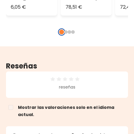
macho PML, 0,3
para manguera
(set 
6,05 €
78,51 €
72,47
m, cable
luminosa
blanco, IP67
Reseñas
Calificación promedio de 0 de 5 estrellas
reseñas
Mostrar las valoraciones solo en el idioma
actual.