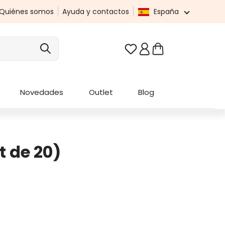
Quiénes somos
Ayuda y contactos
España
Tienes 0 artículos en t
Novedades
Outlet
Blog
t de 20)