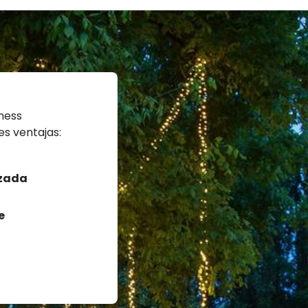
iness
es ventajas:
izada
e