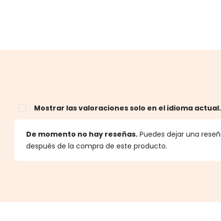
Mostrar las valoraciones solo en el idioma actual
estrellas
De momento no hay reseñas.
Puedes dejar una reseña
después de la compra de este producto.