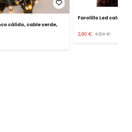
Farolillo Led calabaz
co cálido, cable verde,
2,90 €
4,84 €