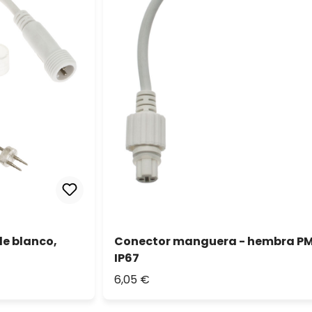
e blanco,
Conector manguera - hembra PML,
IP67
6,05 €