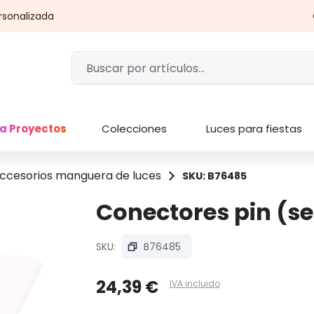
rsonalizada
a Proyectos
Colecciones
Luces para fiestas
ccesorios manguera de luces
SKU: B76485
Conectores pin (se
SKU:
B76485
24,39 €
IVA incluido