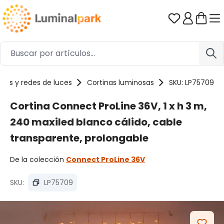
Saltar al contenido principal
Tienes 0 ar
inas y redes de luces
Cortinas luminosas
SKU: LP75709
Cortina Connect ProLine 36V, 1 x h 3 m,
240 maxiled blanco cálido, cable
transparente, prolongable
De la colección
Connect ProLine 36V
SKU:
LP75709
Omitir galería de imágenes