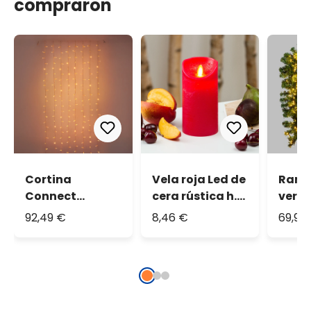
compraron
Cortina
Vela roja Led de
Rama
Connect
cera rústica h.
verd
ProLine 36V, 1 x h
15 cm
2,7 m
92,49 €
8,46 €
69,94
3 m, 240
blanc
maxiled blanco
prol
cálido, cable
transparente,
prolongable