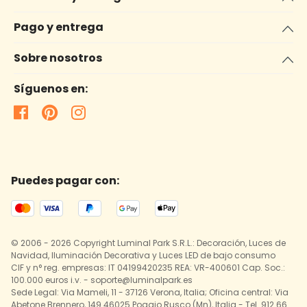
Pago y entrega
Sobre nosotros
Síguenos en:
Puedes pagar con:
© 2006 - 2026 Copyright Luminal Park S.R.L.: Decoración, Luces de
Navidad, Iluminación Decorativa y Luces LED de bajo consumo
CIF y n° reg. empresas: IT 04199420235 REA: VR-400601 Cap. Soc.:
100.000 euros i.v. - soporte@luminalpark.es
Sede Legal: Via Mameli, 11 - 37126 Verona, Italia; Oficina central: Via
Abetone Brennero, 149 46025 Poggio Rusco (Mn), Italia - Tel. 912 66