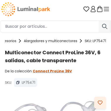
Saltar al contenido principal
Tienes 0 ar
ccesorios
Alargadores y multiconectores
SKU: LP75471
Multiconector Connect ProLine 36V, 6
salidas, cable transparente
De la colección
Connect ProLine 36V
SKU:
LP75471
Omitir galería de imágenes