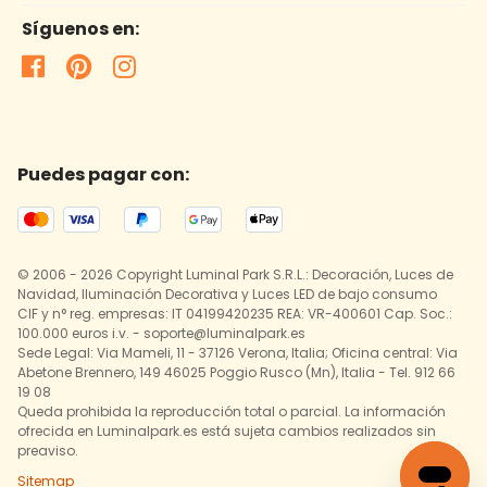
Síguenos en:
Puedes pagar con:
© 2006 - 2026 Copyright Luminal Park S.R.L.: Decoración, Luces de
Navidad, Iluminación Decorativa y Luces LED de bajo consumo
CIF y n° reg. empresas: IT 04199420235 REA: VR-400601 Cap. Soc.:
100.000 euros i.v. - soporte@luminalpark.es
Sede Legal: Via Mameli, 11 - 37126 Verona, Italia; Oficina central: Via
Abetone Brennero, 149 46025 Poggio Rusco (Mn), Italia - Tel. 912 66
19 08
Queda prohibida la reproducción total o parcial. La información
ofrecida en Luminalpark.es está sujeta cambios realizados sin
preaviso.
Sitemap