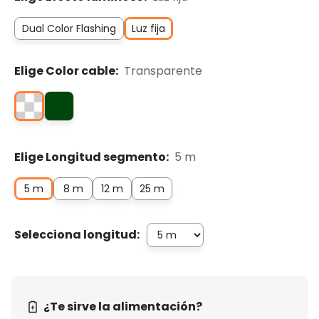
Dual Color Flashing
Luz fija
Elige Color cable:
Transparente
Elige Longitud segmento:
5 m
5 m
8 m
12 m
25 m
Selecciona longitud:
¿Te sirve la alimentación?