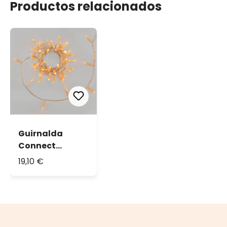
Productos relacionados
Guirnalda
Connect
ProLine 36V, 5
19,10 €
m, 50 maxiled
blanco cálido,
cable
transparente,
prolongable