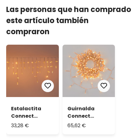
Las personas que han comprado
este artículo también
compraron
Estalactita
Guirnalda
Connect
Connect
ProLine 36V, 2 x
ProLine 36V, 12
33,28 €
65,62 €
h 0,5 m, 80
m, 240 maxiled