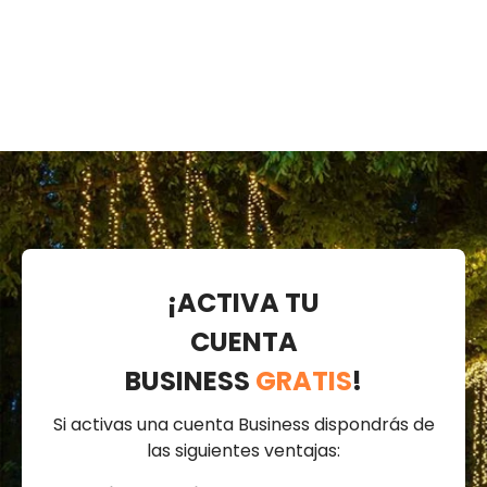
maxiled blanco
blanco cálido,
cálido, cable
cable
transparente,
transparente,
prolongable
prolongable
¡ACTIVA TU
CUENTA
BUSINESS
GRATIS
!
Si activas una cuenta Business dispondrás de
las siguientes ventajas: