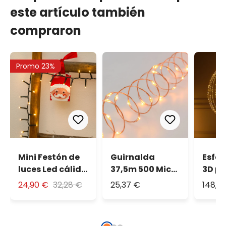
este artículo también
compraron
Promo 23%
Mini Festón de
Guirnalda
Esfer
luces Led cálido
37,5m 500 Micro
3D pl
30m
Led extra cálido
94 cm
24,90 €
32,28 €
25,37 €
148,3
blanc
frío, 