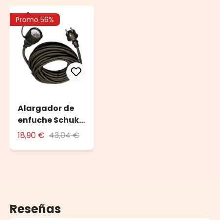
Promo 56%
Alargador de
enfuche Schuko
10 m
18,90 €
43,04 €
Reseñas