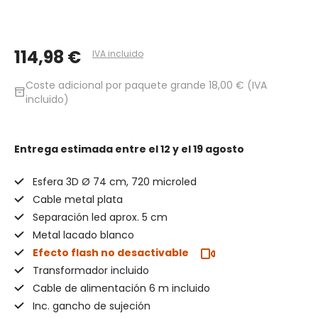
114,98 €
IVA incluido
Coste adicional por paquete grande 18,00 € (IVA
inventory_2
incluido)
Entrega estimada
entre el 12 y el 19 agosto
Esfera 3D Ø 74 cm, 720 microled
Cable metal plata
Separación led aprox. 5 cm
Metal lacado blanco
Efecto flash no desactivable
Transformador incluido
Cable de alimentación 6 m incluido
Inc. gancho de sujeción