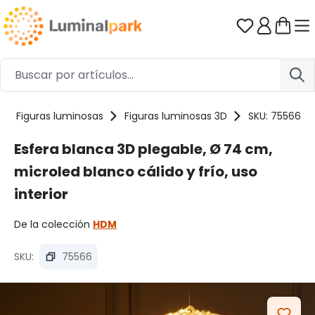
Saltar al contenido principal
Tienes 0 ar
Figuras luminosas
Figuras luminosas 3D
SKU: 75566
Esfera blanca 3D plegable, Ø 74 cm,
microled blanco cálido y frío, uso
interior
De la colección
HDM
SKU:
75566
Omitir galería de imágenes