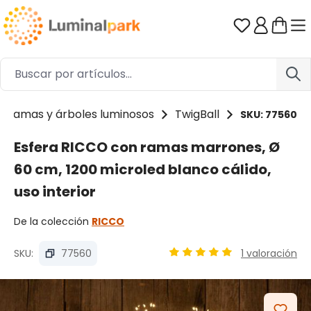
Saltar al contenido principal
Tienes 0 ar
Ramas y árboles luminosos
TwigBall
SKU: 77560
Esfera RICCO con ramas marrones, Ø
60 cm, 1200 microled blanco cálido,
uso interior
De la colección
RICCO
SKU:
77560
1 valoración
Calificación promedio de 5
Omitir galería de imágenes