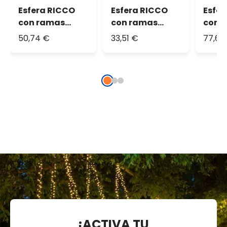
Esfera RICCO
Esfera RICCO
Esfer
con ramas
con ramas
con 
marrones, Ø 40
marrones, Ø 30
marro
50,74 €
33,51 €
77,63
cm, 576
cm, 384
cm, 9
microled
microled
micr
blanco cálido,
blanco cálido,
blanc
uso interior
uso interior
uso i
¡ACTIVA TU