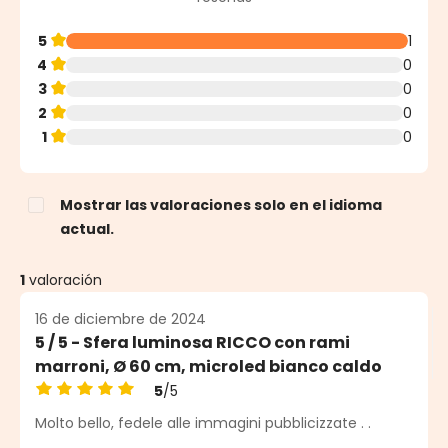
5
1
4
0
3
0
2
0
1
0
Mostrar las valoraciones solo en el idioma
actual.
1
valoración
16 de diciembre de 2024
5 / 5 - Sfera luminosa RICCO con rami
marroni, Ø 60 cm, microled bianco caldo
5
/5
Calificación promedio de 5 de 5 estrellas
Molto bello, fedele alle immagini pubblicizzate . .