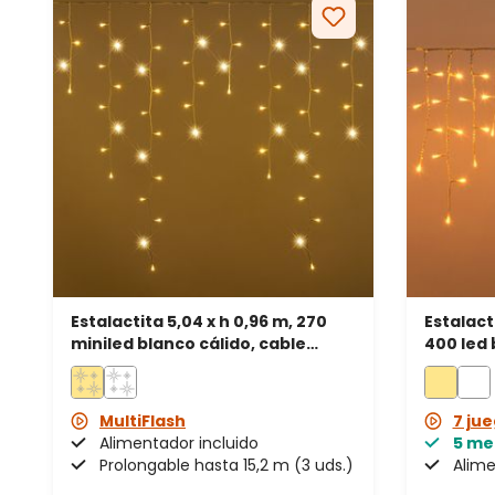
Estalactita 5,04 x h 0,96 m, 270
Estalact
miniled blanco cálido, cable
400 led 
blanco, prolongable
transpa
MultiFlash
7 jue
Alimentador incluido
5 me
Prolongable hasta 15,2 m (3 uds.)
Alime