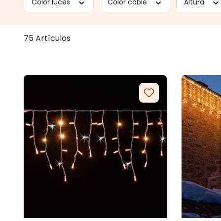
Color luces
Color cable
Altura
75 Artículos