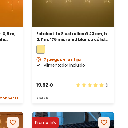
h 0,8 m,
Estalactita 8 estrellas Ø 23 cm, h
ble
0,7 m, 176 microled blanco cálido,
le
cable metal plata
7 juegos + luz fija
Alimentador incluido
19,52 €
(1)
Calificación promedio d
Connect+
76426
Promo 15%