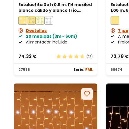
Estalactita 3 x h 0,5 m, 114 maxiled
Estalacti
blanco cálido y blanco frío,
1,05 m, 
prolongable, IP67
prolong
Destellos
7 jue
20 medidas (3m - 60m)
Alime
Alimentador incluido
Prolo
74,32 €
73,78 €
(12)
Calificación promedio de 4.83 de
27558
Serie:
PML
68674