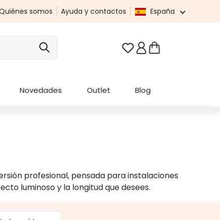
Quiénes somos
Ayuda y contactos
España
Tienes 0 artículos en t
Novedades
Outlet
Blog
versión profesional, pensada para instalaciones
fecto luminoso y la longitud que desees.