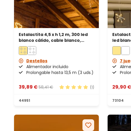
Estalactita 4,5 x h 1,2 m, 300 led
Estalact
blanco cálido, cable blanco,
led blan
prolongable
cable b
Destellos
7 jue
Alimentador incluido
Alime
Prolongable hasta 13,5 m (3 uds.)
Prolo
39,89 €
29,90 
58,41 €
(1)
Calificación promedio de 5 de 5
44951
73104