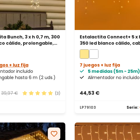
ita Bunch, 3 x h 0,7 m, 300
Estalactita Connect+ 5 x 
co cálido, prolongable,
350 led blanco cálido, ca
lanco
transparente, prolongab
gos + luz fija
7 juegos + luz fija
ntador incluido
5 medidas (5m - 25m)
ngable hasta 6 m (2 uds.)
Alimentador no incluido
€
44,53 €
39,97 €
(3)
 estrellas
Calificación promedio de 5 de 5 estrellas
LP79103
Serie: