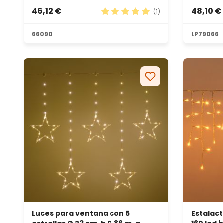
46,12 €
48,10 €
(1)
Calificación promedio de 5 de 5
66090
LP79066
Luces para ventana con 5
Estalact