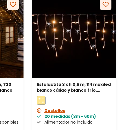
m, 720
Estalactita 3 x h 0,5 m, 114 maxiled
blanco
blanco cálido y blanco frío,
prolongable, IP67
Destellos
20 medidas (3m - 60m)
isponibles
Alimentador no incluido