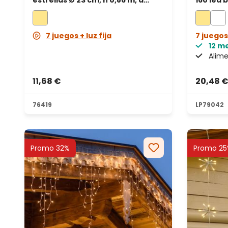
estrellas Ø 23 cm, h 0,86 m, a
160 led 
pilas, 80 microled blanco cálido,
transpa
cable metal plata
7 juegos + luz fija
7 juegos 
12 m
Alime
11,68 €
20,48 
76419
LP79042
Promo 32%
Promo 25