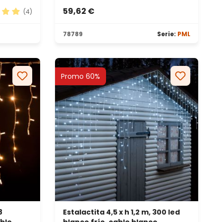
59,62 €
(4)
ación promedio de 5 de 5 estrellas
78789
Serie:
PML
Promo 60%
8
Estalactita 4,5 x h 1,2 m, 300 led