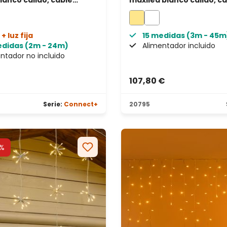
blanco cálido, cable
maxiled blanco cálido, c
rente, prolongable
blanco, prolongable, IP67
+ luz fija
15 medidas (3m - 45m
edidas (2m - 24m)
Alimentador incluido
ntador no incluido
€
107,80 €
Serie:
Connect+
20795
%