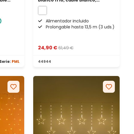
able
blanco frío, cable blanco,
prolongable
)
Alimentador incluido
Prolongable hasta 13,5 m (3 uds.)
24,90 €
61,49 €
Serie:
PML
44944