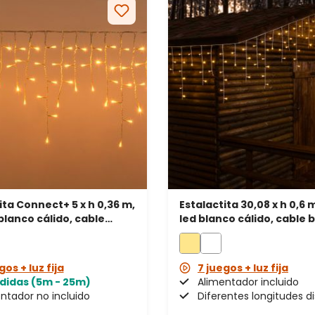
ita Connect+ 5 x h 0,36 m,
Estalactita 30,08 x h 0,6 
blanco cálido, cable
led blanco cálido, cable 
rente, prolongable
gos + luz fija
7 juegos + luz fija
didas (5m - 25m)
Alimentador incluido
ntador no incluido
Diferentes longitudes d