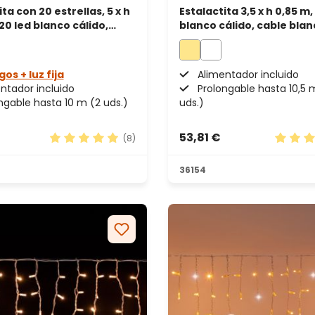
ta con 20 estrellas, 5 x h
Estalactita 3,5 x h 0,85 m,
620 led blanco cálido,
blanco cálido, cable blan
able
prolongable
gos + luz fija
Alimentador incluido
ntador incluido
Prolongable hasta 10,5 
ngable hasta 10 m (2 uds.)
uds.)
53,81 €
(8)
 5 estrellas
Calificación promedio de 4.88 de 5 estrellas
Calific
36154