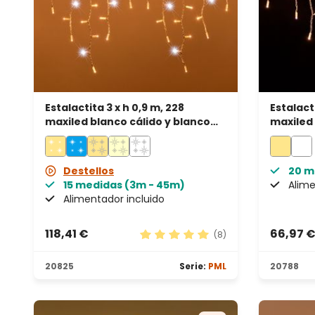
Estalactita 3 x h 0,9 m, 228
Estalacti
maxiled blanco cálido y blanco
maxiled 
frío, prolongable, IP67
blanco, 
Destellos
20 m
15 medidas (3m - 45m)
Alime
Alimentador incluido
118,41 €
66,97 
(8)
Calificación promedio de 5 de 5 
20825
Serie:
PML
20788