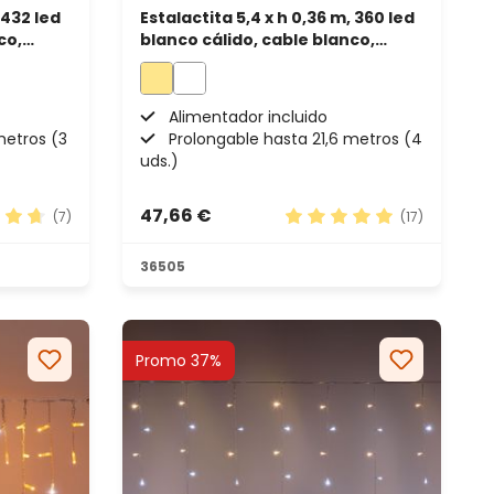
 432 led
Estalactita 5,4 x h 0,36 m, 360 led
co,
blanco cálido, cable blanco,
prolongable
Alimentador incluido
metros (3
Prolongable hasta 21,6 metros (4
uds.)
47,66 €
(7)
(17)
ación promedio de 4.71 de 5 estrellas
Calificación promedio de
36505
Promo 37%