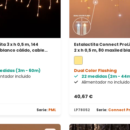
ta 3 x h 0,5 m, 144
Estalactita Connect ProL
blanco cálido, cable
2 x h 0,5 m, 80 maxiled b
prolongable, IP67
cálido, cable transparen
prolongable
edidas (3m - 60m)
Dual Color Flashing
ntador incluido
22 medidas (2m - 44
Alimentador no incluido
€
40,67 €
estrellas
Serie:
PML
LP78052
Serie:
Connect Pr