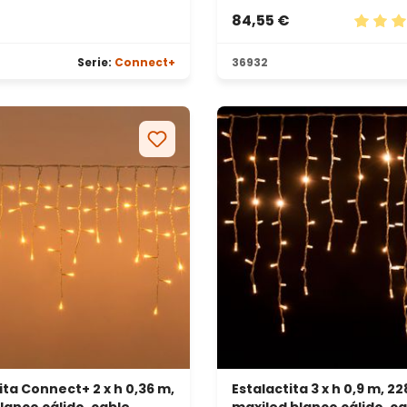
84,55 €
 estrellas
Calific
Serie:
Connect+
36932
ita Connect+ 2 x h 0,36 m,
Estalactita 3 x h 0,9 m, 22