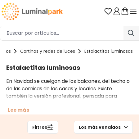
Saltar al contenido principal
Tienes 0 ar
uctos
Cortinas y redes de luces
Estalactitas luminosas
Estalactitas luminosas
En Navidad se cuelgan de los balcones, del techo o
de las cornisas de las casas y locales. Existe
también la versión profesional, pensada para
instalaciones más complejas, sobre todo en la
Lee más
ciudad y en grandes edificios. Tú mismo puedes
elegir el color de la luz, el efecto luminoso y la
longitud que desees.
Filtros
Los más vendidos