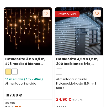
Promo 60%
Estalactita 3 x h 0,9 m,
Estalactita 4,5 x h 1,2 m,
228 maxiled blanco
300 led blanco frío,
cálido, cable blanco,
cable blanco,
prolongable, IP67
prolongable
15 medidas (3m - 45m)
Alimentador incluido
Alimentador incluido
Prolongable hasta 13,5 m (3
uds.)
107,80 €
24,90 €
61,49 €
20795