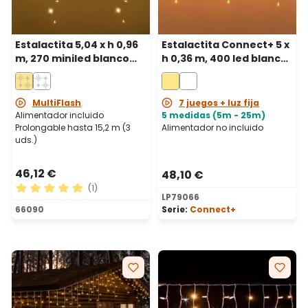
Estalactita 5,04 x h 0,96
Estalactita Connect+ 5 x
m, 270 miniled blanco
h 0,36 m, 400 led blanco
cálido, cable blanco,
cálido, cable
prolongable
transparente,
prolongable
MultiFlash
7 juegos + luz fija
Alimentador incluido
5 medidas (5m - 25m)
Prolongable hasta 15,2 m (3
Alimentador no incluido
uds.)
46,12 €
48,10 €
(1)
LP79066
Calificación promedio de 5 de 5 estrellas
66090
Serie:
Connect+