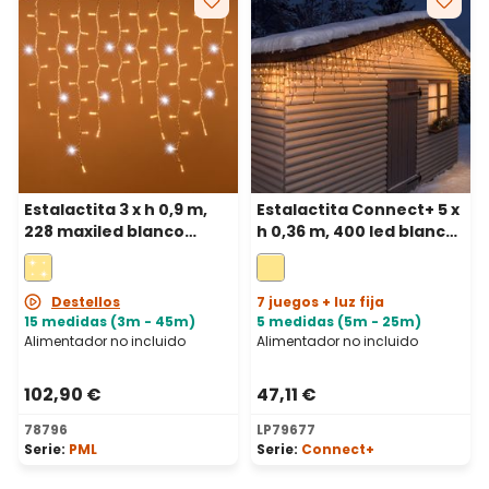
Estalactita 3 x h 0,9 m,
Estalactita Connect+ 5 x
228 maxiled blanco
h 0,36 m, 400 led blanco
cálido y blanco frío,
cálido, cable verde,
prolongable, IP67
prolongable
Destellos
7 juegos + luz fija
15 medidas (3m - 45m)
5 medidas (5m - 25m)
Alimentador no incluido
Alimentador no incluido
102,90 €
47,11 €
78796
LP79677
Serie:
PML
Serie:
Connect+