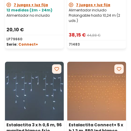
7 juegos + luz fija
7 juegos + luz fija
12 medidas (2m - 24m)
Alimentador incluido
Alimentador no incluido
Prolongable hasta 10,24 m (2
uds.)
20,10 €
38,15 €
44,88 €
LP79660
Serie:
Connect+
71483
Estalactita 3 x h 0,6 m, 96
Estalactita Connect+ 5 x
maxiled blanco frío,
h 1,2 m, 550 led blanco