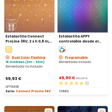
Estalactita Connect
Estalactita APPY
ProLine 36V, 2 x h 0,8 m,
controlable desde el
120 maxiled blanco
smartphone, 5 x h 1,2 m,
cálido, cable
225 Píxeles led RGB
transparente,
Dual Color Flashing
Programable
prolongable
16 medidas (2m - 32m)
Alimentador incluido
Alimentador no incluido
49,90 €
59,93 €
86,08 €
(1)
LP70018
Calificación promedio de 5 
Serie:
Connect ProLine 36V
72862