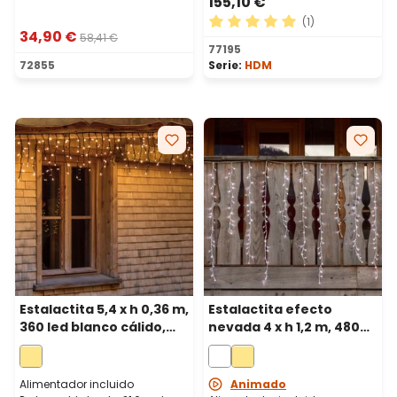
155,10 €
(1)
34,90 €
58,41 €
Calificación promedio de 5 
77195
72855
Serie:
HDM
Estalactita 5,4 x h 0,36 m,
Estalactita efecto
360 led blanco cálido,
nevada 4 x h 1,2 m, 480
cable negro,
led blanco frío, cable
prolongable
blanco
Alimentador incluido
Animado