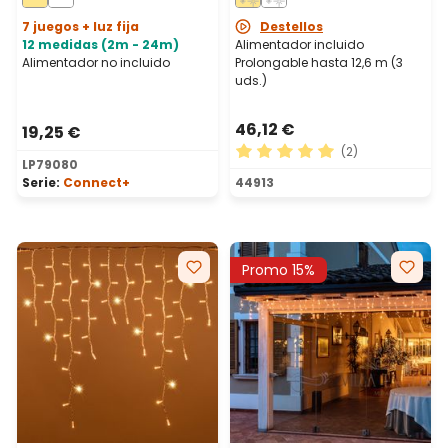
transparente,
prolongable
prolongable
7 juegos + luz fija
Destellos
12 medidas (2m - 24m)
Alimentador incluido
Alimentador no incluido
Prolongable hasta 12,6 m (3
uds.)
46,12 €
19,25 €
(2)
LP79080
Calificación promedio de 5 
Serie:
Connect+
44913
Promo 15%