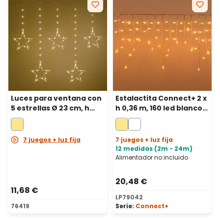
Luces para ventana con
Estalactita Connect+ 2 x
5 estrellas Ø 23 cm, h
h 0,36 m, 160 led blanco
0,86 m, a pilas, 80
cálido, cable
microled blanco cálido,
transparente,
cable metal plata
prolongable
7 juegos + luz fija
7 juegos + luz fija
12 medidas (2m - 24m)
Alimentador no incluido
20,48 €
11,68 €
LP79042
76419
Serie:
Connect+