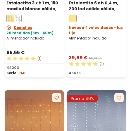
Estalactita 3 x h 1 m, 180
Estalactita 6 x h 0,4 m,
maxiled blanco cálido,
200 led cálido cálido,
cable blanco,
cable blanco
prolongable, IP67
Destellos
Nevada 4 velocidades + luz
20 medidas (3m - 60m)
fija
Alimentador incluido
Alimentador incluido
95,55 €
39,89 €
46,88 €
(1)
(1)
Calificación promedio de 5 de 5 estrellas
44203
Calificación promedio de 5 
Serie:
PML
48676
Promo 46%