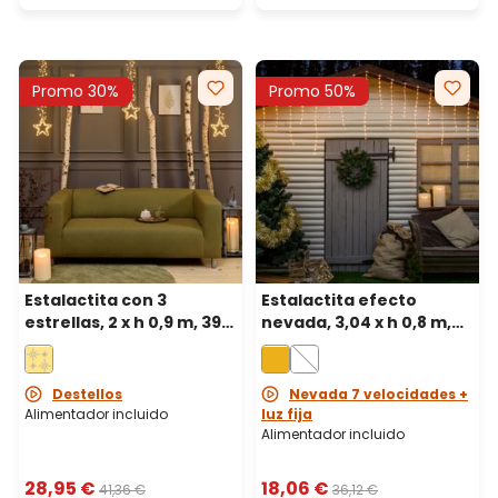
Promo 30%
Promo 50%
Estalactita con 3
Estalactita efecto
estrellas, 2 x h 0,9 m, 392
nevada, 3,04 x h 0,8 m,
microled blanco cálido,
220 gotas de luz, led
cable metal plata
blanco extra cálido
Destellos
Nevada 7 velocidades +
Alimentador incluido
luz fija
Alimentador incluido
28,95 €
18,06 €
41,36 €
36,12 €