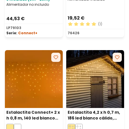
Alimentador no incluido
19,52 €
44,53 €
(1)
LP79103
Calificación promedio de 5 
Serie:
Connect+
76426
Estalactita Connect+ 2 x
Estalactita 4,2 x h 0,7 m,
h 0,8 m, 140 led blanco
186 led blanco cálido,
cálido, cable
cable blanco,