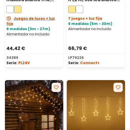
cable transparente,
cálido, cable
prolongable
transparente,
prolongable
Juegos de luces + luz
7 juegos + luz fija
fija
6 medidas (5m - 30m)
9 medidas (3m - 27m)
Alimentador no incluido
Alimentador no incluido
44,42 €
66,79 €
34389
LP79226
Serie:
PL24V
Serie:
Connect+