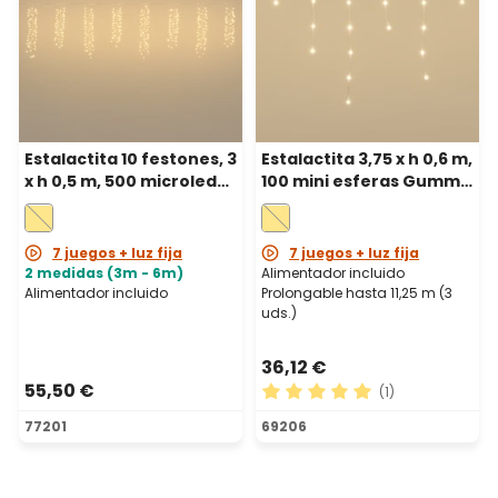
Estalactita 10 festones, 3
Estalactita 3,75 x h 0,6 m,
x h 0,5 m, 500 microled
100 mini esferas Gummy
blanco cálido, cable
Ø 10 mm, microled
metal plata,
blanco cálido, prolong.
prolongable
7 juegos + luz fija
7 juegos + luz fija
2 medidas (3m - 6m)
Alimentador incluido
Alimentador incluido
Prolongable hasta 11,25 m (3
uds.)
36,12 €
55,50 €
(1)
Calificación promedio de 5 
77201
69206