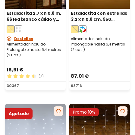
Estalactita 2,7 x h 0,8 m,
Estalactita con estrellas
66 led blanco cálido y
3,2 x h 0,8 cm, 950
frío, cable
microled blanco cálido,
transparente,
prolongable
prolongable
Destellos
Alimentador incluido
Alimentador incluido
Prolongable hasta 6,4 metros
Prolongable hasta 5,4 metros
(2 uds.)
(2 uds.)
16,91 €
87,01 €
(7)
Calificación promedio de 4.43 de 5 estrellas
30367
63716
Promo 10%
Agotado