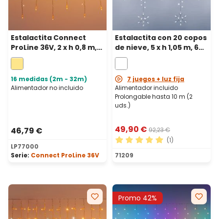
Estalactita Connect
Estalactita con 20 copos
ProLine 36V, 2 x h 0,8 m,
de nieve, 5 x h 1,05 m, 600
120 maxiled blanco
led blanco frío,
cálido, cable
prolongable
transparente,
16 medidas (2m - 32m)
7 juegos + luz fija
prolongable
Alimentador no incluido
Alimentador incluido
Prolongable hasta 10 m (2
uds.)
49,90 €
46,79 €
92,23 €
(1)
LP77000
Calificación promedio de 5 
Serie:
Connect ProLine 36V
71209
Promo 42%