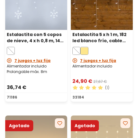
Estalactita con 5 copos
Estalactita 5 x h 1 m, 182
de nieve, 4 x h 0,8 m, 145
led blanco frío, cable
led blanco frío,
blanco
prolongable
7 juegos + luz fija
7 juegos + luz fija
Alimentador incluido
Alimentador incluido
Prolongable máx. 8m
24,90 €
27,67 €
36,74 €
(1)
Calificación promedio de 5 
71186
33184
Agotado
Agotado