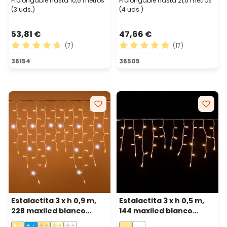
Prolongable hasta 10,5 metros
Prolongable hasta 21,6 metros
(3 uds.)
(4 uds.)
53,81 €
47,66 €
(7)
(17)
Calificación promedio de 4.71 de 5 estrellas
Calificación promedio de 5 
36154
36505
Estalactita 3 x h 0,9 m,
Estalactita 3 x h 0,5 m,
228 maxiled blanco
144 maxiled blanco
cálido y blanco frío,
cálido, cable blanco,