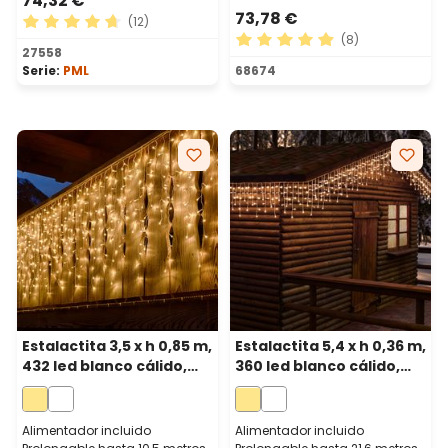
74,32 €
73,78 €
(12)
(8)
Calificación promedio de 4.83 de 5 estrellas
27558
Calificación promedio de 4.
Serie:
PML
68674
Estalactita 3,5 x h 0,85 m,
Estalactita 5,4 x h 0,36 m,
432 led blanco cálido,
360 led blanco cálido,
cable blanco,
cable blanco,
prolongable
prolongable
Alimentador incluido
Alimentador incluido