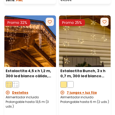
Serie:
PML
44944
Promo 32%
Promo 25%
Estalactita 4,5 x h 1,2 m,
Estalactita Bunch, 3 x h
300 led blanco cálido,
0,7 m, 300 led blanco
cable blanco,
cálido, prolongable,
prolongable
cable blanco
Destellos
7 juegos + luz fija
Alimentador incluido
Alimentador incluido
Prolongable hasta 13,5 m (3
Prolongable hasta 6 m (2 uds.)
uds.)