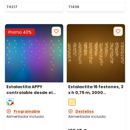
74217
71438
Promo 40%
Estalactita APPY
Estalactita 16 festones, 3
controlable desde el
x h 0,75 m, 2000
smartphone, 4 x h 0,9 m,
microled alta densidad
125 Píxeles led RGB
blanco cálido, cable
metal plata
Programable
Destellos
Alimentador incluido
Alimentador incluido