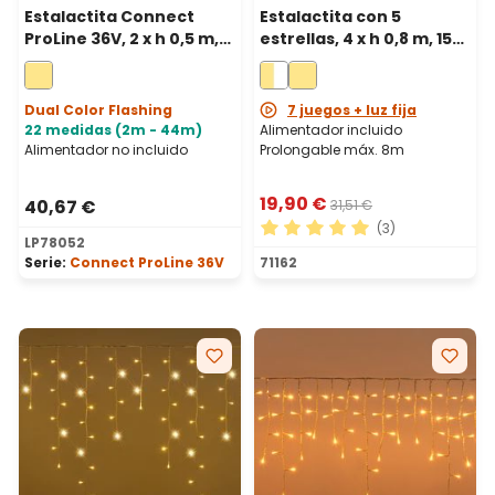
Estalactita Connect
Estalactita con 5
ProLine 36V, 2 x h 0,5 m,
estrellas, 4 x h 0,8 m, 150
80 maxiled blanco
led blanco cálido y
cálido, cable
blanco frío, prolongable
transparente,
Dual Color Flashing
7 juegos + luz fija
prolongable
22 medidas (2m - 44m)
Alimentador incluido
Alimentador no incluido
Prolongable máx. 8m
19,90 €
40,67 €
31,51 €
(3)
LP78052
Calificación promedio de 5 
Serie:
Connect ProLine 36V
71162