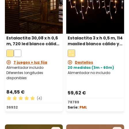
Estalactita 30,08 x h 0,6
Estalactita 3 x h 0,5 m, 114
m, 720 led blanco cálido,
maxiled blanco cálido y
cable blanco
blanco frío, prolongable,
IP67
7 juegos + luz fija
Destellos
Alimentador incluido
20 medidas (3m - 60m)
Diferentes longitudes
Alimentador no incluido
disponibles
84,55 €
59,62 €
(4)
78789
Calificación promedio de 5 de 5 estrellas
36932
Serie:
PML