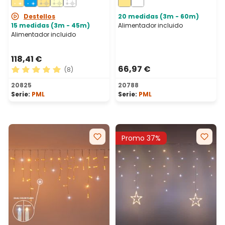
prolongable, IP67
prolongable, IP67
Destellos
20 medidas (3m - 60m)
15 medidas (3m - 45m)
Alimentador incluido
Alimentador incluido
118,41 €
66,97 €
(8)
Calificación promedio de 5 de 5 estrellas
20825
20788
Serie:
PML
Serie:
PML
Promo 37%