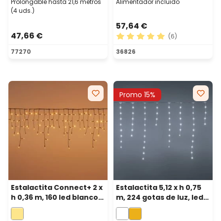
Prolongable hasta 21,6 metros
Alimentador incluido
(4 uds.)
57,64 €
47,66 €
(6)
Calificación promedio de 5 
77270
36826
Promo 15%
Estalactita Connect+ 2 x
Estalactita 5,12 x h 0,75
h 0,36 m, 160 led blanco
m, 224 gotas de luz, led
cálido, cable verde,
blanco frío, prolongable
prolongable