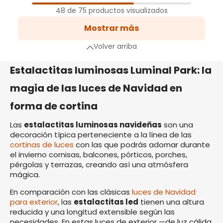
1
Página
48 de 75 productos visualizados
2
Mostrar más
Página
a siguiente
Volver arriba
Estalactitas luminosas Luminal Park: la
magia de las luces de Navidad en
forma de cortina
Las
estalactitas luminosas navideñas
son una
decoración típica perteneciente a la línea de las
cortinas de luces
con las que podrás adornar durante
el invierno cornisas, balcones, pórticos, porches,
pérgolas y terrazas, creando así una atmósfera
mágica.
En comparación con las clásicas
luces de Navidad
para exterior
, las
estalactitas led
tienen una altura
reducida y una longitud extensible según las
necesidades. En estas luces de exterior —de luz cálida,