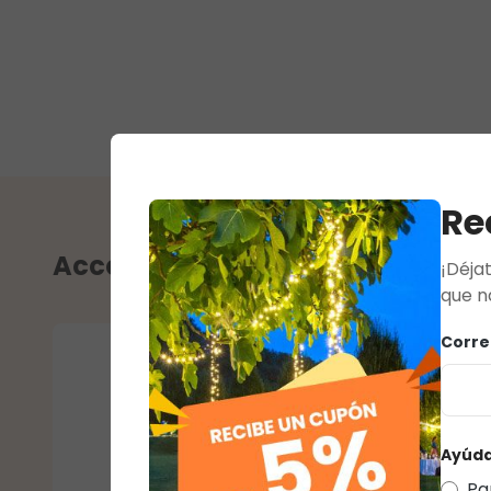
Re
Accesorios recomendados
¡Déja
que n
Corre
Ayúda
Pa