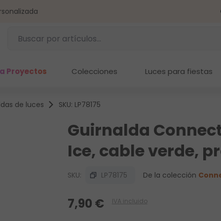
rsonalizada
a Proyectos
Colecciones
Luces para fiestas
ldas de luces
SKU: LP78175
Guirnalda Connect+
Ice, cable verde, 
SKU:
LP78175
De la colección
Conn
7,90 €
IVA incluido