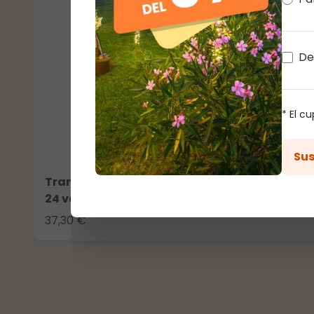
De
* El c
Sus
Transformador con Controlador Connect+ ha
24 vatios, juegos de luces y luz fija, cable ne
37,30 €