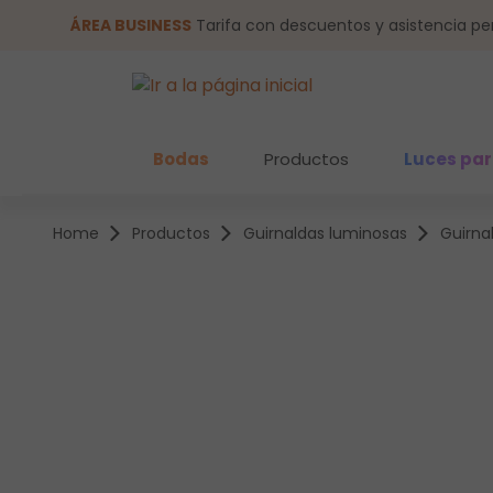
altar al contenido principal
Saltar a la búsqueda
ÁREA BUSINESS
Tarifa con descuentos y asistencia pe
Bodas
Productos
Luces par
Home
Productos
Guirnaldas luminosas
Guirna
Omitir galería de imágenes