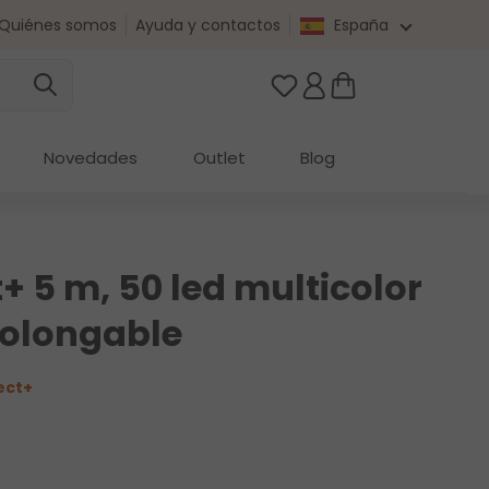
Quiénes somos
Ayuda y contactos
España
Tienes 0 artículos en t
Novedades
Outlet
Blog
 5 m, 50 led multicolor
prolongable
ect+