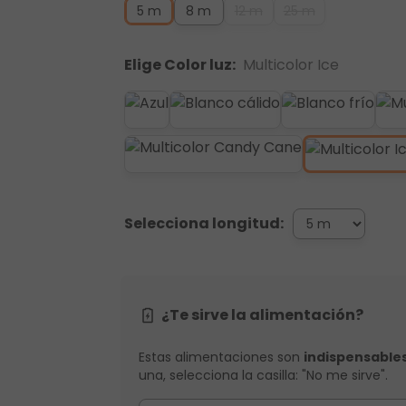
5 m
8 m
12 m
25 m
Elige Color luz:
Multicolor Ice
Selecciona longitud:
¿Te sirve la alimentación?
Estas alimentaciones son
indispensable
una, selecciona la casilla: "No me sirve".