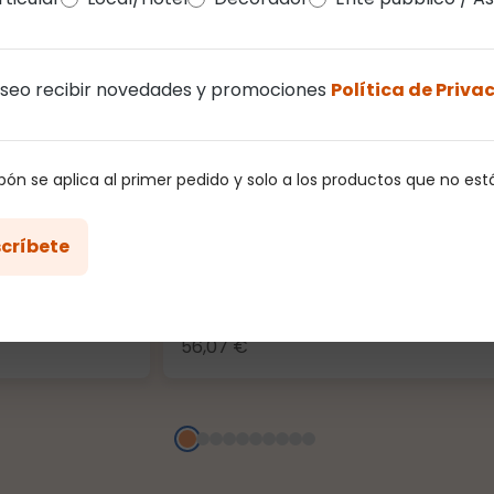
seo recibir novedades y promociones
Política de Priva
upón se aplica al primer pedido y solo a los productos que no es
críbete
sta 1600 led,
Transformador con Controlador 
gro
36 vatios, juegos de luces y luz fi
56,07 €