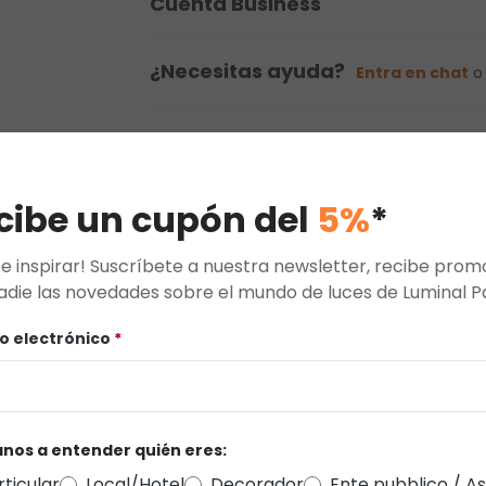
Cuenta Business
¿Necesitas ayuda?
Entra en chat
cibe un cupón del
5%
*
te inspirar! Suscríbete a nuestra newsletter, recibe pro
adie las novedades sobre el mundo de luces de Luminal P
o electrónico
*
nos a entender quién eres:
rticular
Local/Hotel
Decorador
Ente pubblico / A