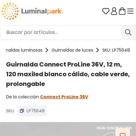
Saltar al contenido principal
Tienes 0 ar
uirnaldas luminosas
Guirnaldas de luces
SKU: LP75648
Guirnalda Connect ProLine 36V, 12 m,
120 maxiled blanco cálido, cable verde,
prolongable
De la colección
Connect ProLine 36V
SKU:
LP75648
Omitir galería de imágenes