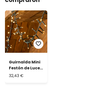
Guirnalda Mini
Festón de Luces
30,5 m, 1500 led
32,43 €
blanco cálido,
cable verde