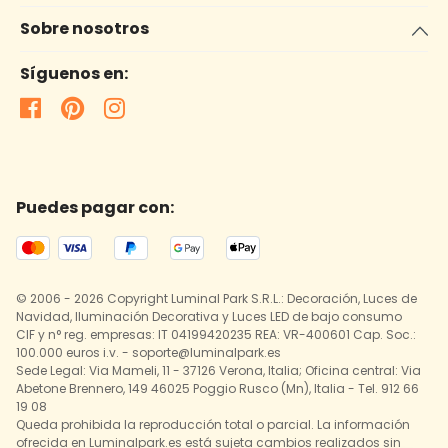
Sobre nosotros
Síguenos en:
Puedes pagar con:
© 2006 - 2026 Copyright Luminal Park S.R.L.: Decoración, Luces de
Navidad, Iluminación Decorativa y Luces LED de bajo consumo
CIF y n° reg. empresas: IT 04199420235 REA: VR-400601 Cap. Soc.:
100.000 euros i.v. - soporte@luminalpark.es
Sede Legal: Via Mameli, 11 - 37126 Verona, Italia; Oficina central: Via
Abetone Brennero, 149 46025 Poggio Rusco (Mn), Italia - Tel. 912 66
19 08
Queda prohibida la reproducción total o parcial. La información
ofrecida en Luminalpark.es está sujeta cambios realizados sin