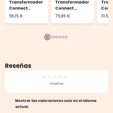
Transformador
Transformador
Tran
Connect
Connect
Conn
ProLine 36V, 36
ProLine 36V, 75
ProLi
56,15 €
75,95 €
111,56
vatios, cable
vatios, cable
vatio
blanco
blanco
blan
Reseñas
Calificación promedio de 0 de 5 estrellas
reseñas
Mostrar las valoraciones solo en el idioma
actual.