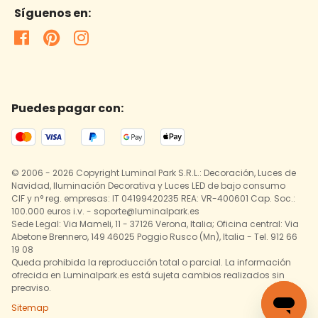
Síguenos en:
Puedes pagar con:
© 2006 - 2026 Copyright Luminal Park S.R.L.: Decoración, Luces de
Navidad, Iluminación Decorativa y Luces LED de bajo consumo
CIF y n° reg. empresas: IT 04199420235 REA: VR-400601 Cap. Soc.:
100.000 euros i.v. - soporte@luminalpark.es
Sede Legal: Via Mameli, 11 - 37126 Verona, Italia; Oficina central: Via
Abetone Brennero, 149 46025 Poggio Rusco (Mn), Italia - Tel. 912 66
19 08
Queda prohibida la reproducción total o parcial. La información
ofrecida en Luminalpark.es está sujeta cambios realizados sin
preaviso.
Sitemap