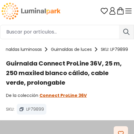
Saltar al contenido principal
Tienes 0 ar
uirnaldas luminosas
Guirnaldas de luces
SKU: LP79899
Guirnalda Connect ProLine 36V, 25 m,
250 maxiled blanco cálido, cable
verde, prolongable
De la colección
Connect ProLine 36V
SKU:
LP79899
Omitir galería de imágenes