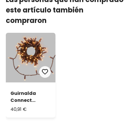
este artículo también
compraron
Guirnalda
Connect
ProLine 36V, 12
40,91 €
m, 120 maxiled
blanco cálido,
cable marrón,