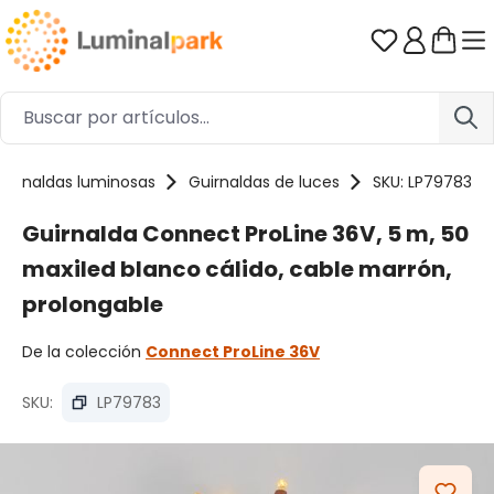
Saltar al contenido principal
Tienes 0 ar
uirnaldas luminosas
Guirnaldas de luces
SKU: LP79783
Guirnalda Connect ProLine 36V, 5 m, 50
maxiled blanco cálido, cable marrón,
prolongable
De la colección
Connect ProLine 36V
SKU:
LP79783
Omitir galería de imágenes