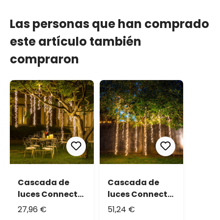
Las personas que han comprado
este artículo también
compraron
Cascada de
Cascada de
luces Connect+
luces Connect+
3 festones, 300
3 festones, 600
27,96 €
51,24 €
led blanco
led blanco