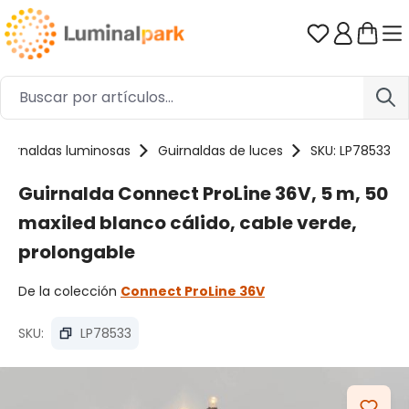
Saltar al contenido principal
Tienes 0 ar
Guirnaldas luminosas
Guirnaldas de luces
SKU: LP78533
Guirnalda Connect ProLine 36V, 5 m, 50
maxiled blanco cálido, cable verde,
prolongable
De la colección
Connect ProLine 36V
SKU:
LP78533
Omitir galería de imágenes