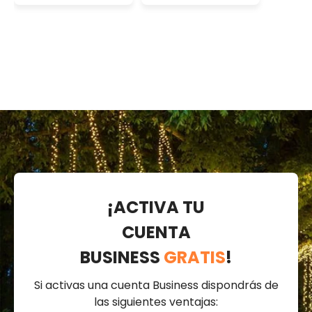
cálido, cable
cálido, cable
verde,
verde,
prolongable
prolongable
¡ACTIVA TU
CUENTA
BUSINESS
GRATIS
!
Si activas una cuenta Business dispondrás de
las siguientes ventajas: