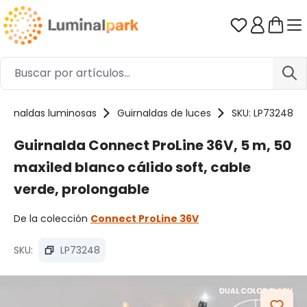
Saltar al contenido principal
Tienes 0 ar
uirnaldas luminosas
Guirnaldas de luces
SKU: LP73248
Guirnalda Connect ProLine 36V, 5 m, 50
maxiled blanco cálido soft, cable
verde, prolongable
De la colección
Connect ProLine 36V
SKU:
LP73248
Omitir galería de imágenes