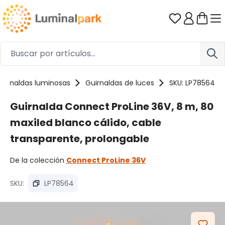
Saltar al contenido principal
Tienes 0 ar
uirnaldas luminosas
Guirnaldas de luces
SKU: LP78564
Guirnalda Connect ProLine 36V, 8 m, 80
maxiled blanco cálido, cable
transparente, prolongable
De la colección
Connect ProLine 36V
SKU:
LP78564
Omitir galería de imágenes