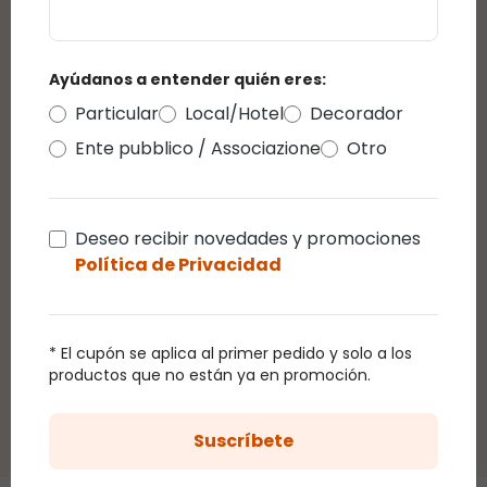
Reseñas
Ayúdanos a entender quién eres:
Particular
Local/Hotel
Decorador
Calificación promedio de 0 de 5 estrellas
reseñas
Ente pubblico / Associazione
Otro
Mostrar las valoraciones solo en el idioma
actual.
Deseo recibir novedades y promociones
Política de Privacidad
De momento no hay reseñas.
Puedes dejar una
reseña pinchando en el enlace que te llegará por
correo después de la compra de este producto.
* El cupón se aplica al primer pedido y solo a los
productos que no están ya en promoción.
Suscríbete