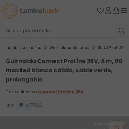
Saltar al contenido principal
Tienes 0 ar
Guirnaldas luminosas
Guirnaldas de luces
SKU: LP75822
Guirnalda Connect ProLine 36V, 8 m, 80
maxiled blanco cálido, cable verde,
prolongable
De la colección
Connect ProLine 36V
SKU:
LP75822
Omitir galería de imágenes