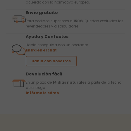
acuerdo con la normativa europea.
Envío gratuito
Para pedidos superiores a
150€
. Quedan excluidos los
revendedores y distribuidores.
Ayuda y Contactos
Habla enseguida con un operador
Entra en el chat
Habla con nosotros
Devolución fácil
En un plazo de
14 días naturales
a partir de la fecha
de entrega
Infórmate cómo