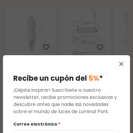
Connect
Transformador
Tran
ProLine 36V
Connect
Conn
Recibe un cupón del
5%
*
Inversor de
ProLine 36V, 36
ProLi
4,70 €
56,15 €
75,95
¡Déjate inspirar! Suscríbete a nuestra
Polaridad
vatios, cable
vatio
newsletter, recibe promociones exclusivas y
(Polarity
blanco
blan
descubre antes que nadie las novedades
Inverter)
sobre el mundo de luces de Luminal Park.
Correo electrónico
*