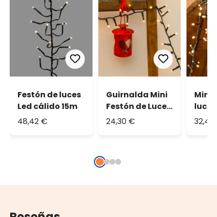
Festón de luces
Guirnalda Mini
Mini 
Led cálido 15m
Festón de Luces
luces
20,5 m, 1000 led
cáli
48,42 €
24,30 €
32,43
blanco cálido,
cable verde
Reseñas