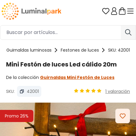
Saltar al contenido principal
Tienes 0 ar
Guirnaldas luminosas
Festones de luces
SKU: 42001
Mini Festón de luces Led cálido 20m
De la colección
Guirnaldas Mini Festón de Luces
SKU:
42001
1 valoración
Calificación promedio de 4
Omitir galería de imágenes
Promo 26%