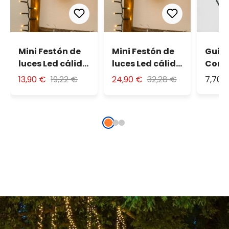
Mini Festón de
Mini Festón de
Guir
luces Led cálido
luces Led cálido
Conn
15m
30m
50 le
13,90 €
19,22 €
24,90 €
32,28 €
7,70 
cable
prol