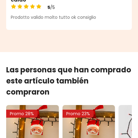
5
/5
Calificación promedio de 5 de 5 estrellas
Prodotto valido molto tutto ok consiglio
Las personas que han comprado
este artículo también
compraron
Promo 28%
Promo 23%