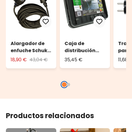
Alargador de
Caja de
Tran
enfuche Schuko
distribución
para 
10 m
DRiBOX
decor
18,90 €
43,04 €
35,45 €
11,68 
Volti
máx. 
Productos relacionados