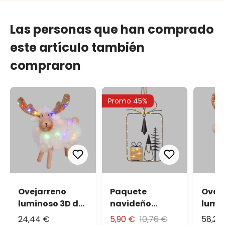
Las personas que han comprado
este artículo también
compraron
Promo 45%
Ovejarreno
Paquete
Ovej
luminoso 3D de
navideño
lumin
madera a pilas,
colgante a
made
24,44 €
5,90 €
10,76 €
58,26