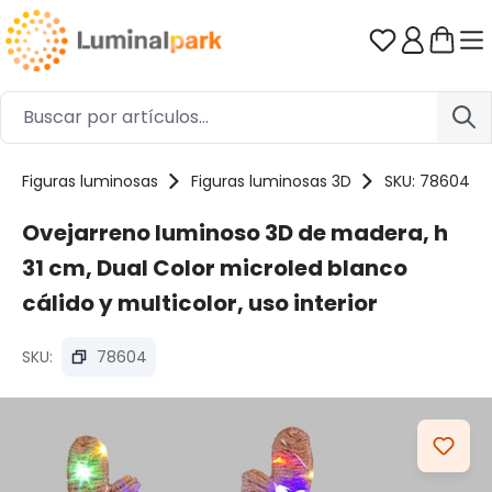
Saltar al contenido principal
Tienes 0 ar
Figuras luminosas
Figuras luminosas 3D
SKU: 78604
Ovejarreno luminoso 3D de madera, h
31 cm, Dual Color microled blanco
cálido y multicolor, uso interior
SKU:
78604
Omitir galería de imágenes